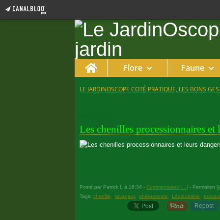
Home
Flore
Faune
LE JARDINOSCOPE COTÉ PRATIQUE, LES BONS GEST
4 février 2025
Les chenilles processionnaires et 
Posté par Patrick L à 16:34 -
Commentaires [
…
]
- Permalien [
Tags:
chenille
,
ravageur
,
phéromones
,
Lépidoptère
,
proces
Repost