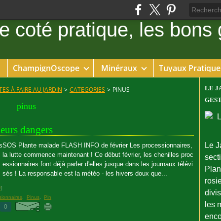
ChampignOscope
Minéraux
Tuyaux Pratique
LE J
ES À FAIRE AU JARDIN
>
CATEGORIES
>
PINUS
GEST
pinus
leurs dangers
Le J
SOS Plante malade FLASH INFO de février Les processionnaires,
la lutte commence maintenant ! Ce début février, les chenilles proc
sect
essionnaires font déjà parler d'elles jusque dans les journaux télévi
Plant
sés ! La responsable est la météo - les hivers doux que...
rosie
#
]
divi
sionnaires
,
Pinus
,
Pin
les 
0
enco