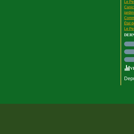
Le Pen
Canic
jardin
Comme
État 
Le Pen
DER
V
Depu
rtail Canalblog
Top articles
Contact
Signaler un abus
C.G.U.
Cookies et do