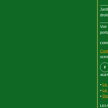
___
Jard
droi
___
Voir 
port
CON
Cont
SUIV
AGEN
•
Le 
•
Le 
•
Dic
LES 