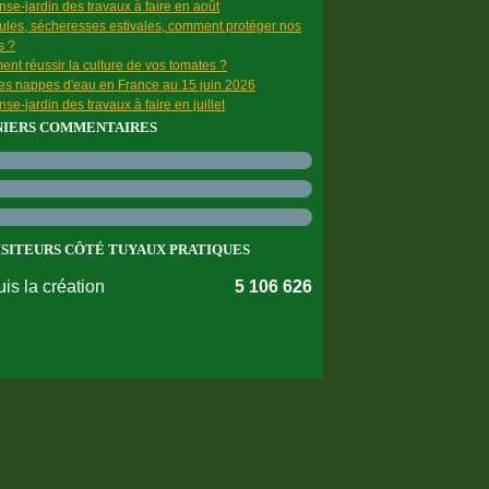
se-jardin des travaux à faire en août
ules, sécheresses estivales, comment protéger nos
s ?
nt réussir la culture de vos tomates ?
des nappes d'eau en France au 15 juin 2026
se-jardin des travaux à faire en juillet
NIERS COMMENTAIRES
ISITEURS CÔTÉ TUYAUX PRATIQUES
is la création
5 106 626
nnées personnelles
Préférences cookies