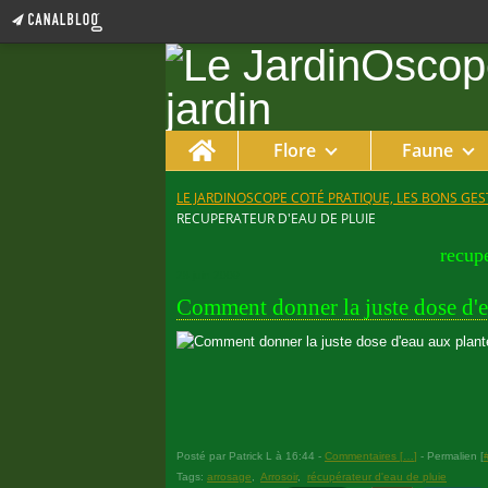
Home
Flore
Faune
LE JARDINOSCOPE COTÉ PRATIQUE, LES BONS GEST
RECUPERATEUR D'EAU DE PLUIE
recupe
28 juin 2009
Comment donner la juste dose d'e
Posté par Patrick L à 16:44 -
Commentaires [
…
]
- Permalien [
Tags:
arrosage
,
Arrosoir
,
récupérateur d'eau de pluie