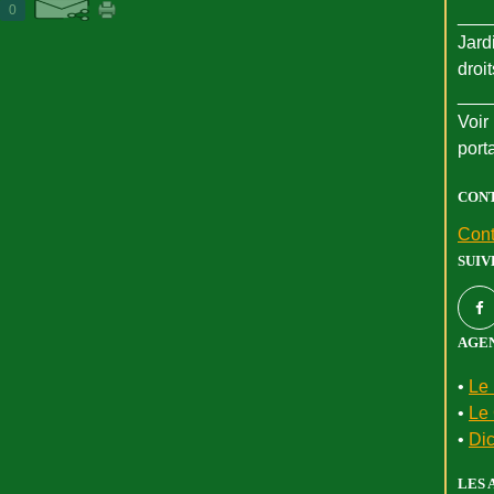
0
___
Jard
droi
___
Voir 
port
CON
Cont
SUIV
AGEN
•
Le 
•
Le 
•
Dic
LES 