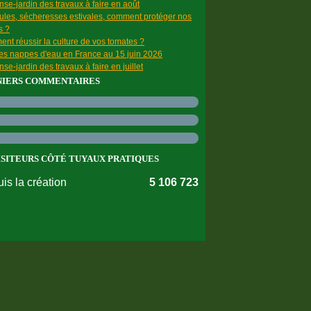
se-jardin des travaux à faire en août
ules, sécheresses estivales, comment protéger nos
s ?
nt réussir la culture de vos tomates ?
des nappes d'eau en France au 15 juin 2026
se-jardin des travaux à faire en juillet
NIERS COMMENTAIRES
ISITEURS CÔTÉ TUYAUX PRATIQUES
is la création
5 106 723
nnées personnelles
Préférences cookies