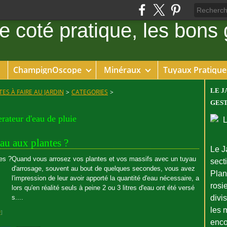
ChampignOscope
Minéraux
Tuyaux Pratique
LE J
ES À FAIRE AU JARDIN
>
CATEGORIES
>
GEST
rateur d'eau de pluie
au aux plantes ?
Le J
Quand vous arrosez vos plantes et vos massifs avec un tuyau
sect
d'arrosage, souvent au bout de quelques secondes, vous avez
Plant
l'impression de leur avoir apporté la quantité d'eau nécessaire, a
rosie
lors qu'en réalité seuls à peine 2 ou 3 litres d'eau ont été versé
s....
divi
les 
#
]
enco