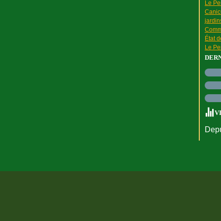
Le Pen
Canic
jardin
Comme
État 
Le Pen
DER
V
Depu
rtail Canalblog
Top articles
Contact
Signaler un abus
C.G.U.
Cookies et do