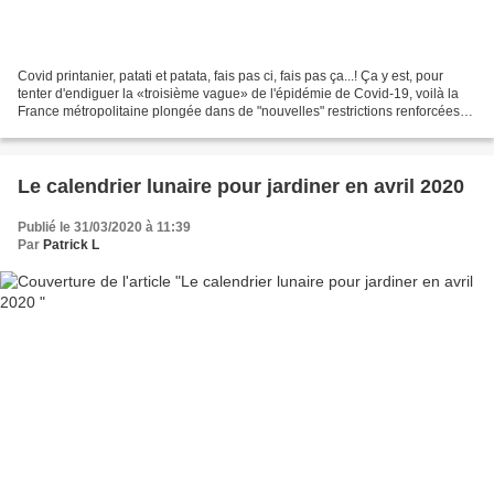
Covid printanier, patati et patata, fais pas ci, fais pas ça...! Ça y est, pour
tenter d'endiguer la «troisième vague» de l'épidémie de Covid-19, voilà la
France métropolitaine plongée dans de "nouvelles" restrictions renforcées
faisant appel à la mobilisation...
Le calendrier lunaire pour jardiner en avril 2020
Publié le 31/03/2020 à 11:39
Par
Patrick L