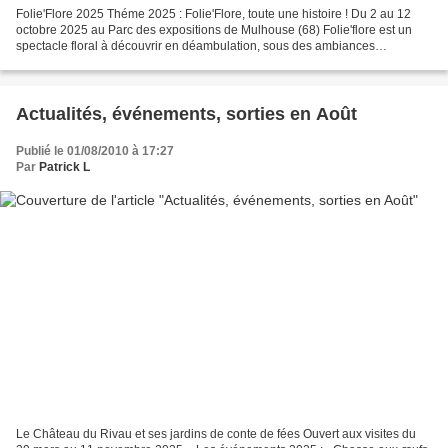
Folie'Flore 2025 Théme 2025 : Folie'Flore, toute une histoire ! Du 2 au 12
octobre 2025 au Parc des expositions de Mulhouse (68) Folie'flore est un
spectacle floral à découvrir en déambulation, sous des ambiances
différentes de jour et de nuit. Une 25e...
Actualités, événements, sorties en Août
Publié le 01/08/2010 à 17:27
Par
Patrick L
Le Château du Rivau et ses jardins de conte de fées Ouvert aux visites du