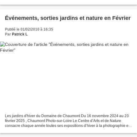
un jardin d’agrément privé. Il est...
Événements, sorties jardins et nature en Février
Publié le 01/02/2010 à 16:35
Par
Patrick L
Les jardins d'hiver du Domaine de Chaumont Du 16 novembre 2024 au 23
février 2025 , Chaumont Photo-sur-Loire Le Centre d’Arts et de Nature
consacre chaque année toutes ses expositions d’hiver à la photographie et
présente les œuvres de grands photographes...