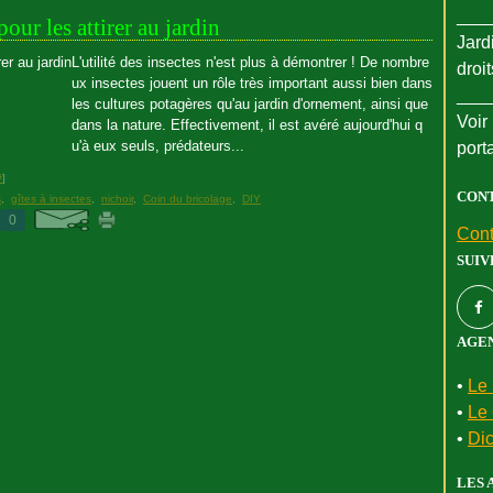
___
our les attirer au jardin
Jard
L'utilité des insectes n'est plus à démontrer ! De nombre
droi
ux insectes jouent un rôle très important aussi bien dans
___
les cultures potagères qu'au jardin d'ornement, ainsi que
Voir 
dans la nature. Effectivement, il est avéré aujourd'hui q
u'à eux seuls, prédateurs...
port
#
]
CON
s
,
gîtes à insectes
,
nichoir
,
Coin du bricolage
,
DIY
0
Cont
SUIV
AGEN
•
Le 
•
Le 
•
Dic
LES 