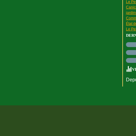
Le Pen
Canic
jardin
Comme
État 
Le Pen
DER
V
Depu
rtail Canalblog
Top articles
Contact
Signaler un abus
C.G.U.
Cookies et do