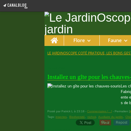
Home
Flore
Faune
LE JARDINOSCOPE COTÉ PRATIQUE, LES BONS GEST
15 avril 2009
Installez un gîte pour les chauves
Les ch
Fabri
ente e
s de b
Posté par Patrick L à 23:18 -
Commentaires [
…
]
- Permalien [
Tags:
insectes
,
Biodiversité
,
nichoir
,
Auxiliaire du jardin
,
Chi
Repost
24 octobre 2007