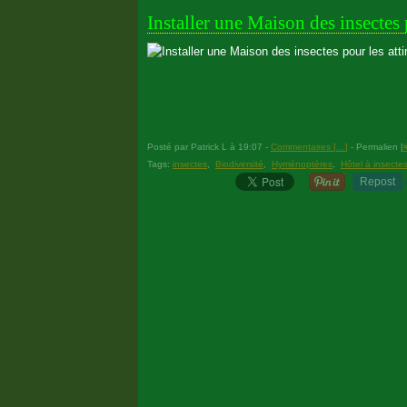
Installer une Maison des insectes p
Posté par Patrick L à 19:07 -
Commentaires [
…
]
- Permalien [
Tags:
insectes
,
Biodiversité
,
Hyménoptères
,
Hôtel à insecte
Repost