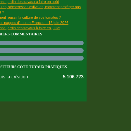
se-jardin des travaux à faire en août
ules, sécheresses estivales, comment protéger nos
s ?
nt réussir la culture de vos tomates ?
des nappes d'eau en France au 15 juin 2026
se-jardin des travaux à faire en juillet
NIERS COMMENTAIRES
ISITEURS CÔTÉ TUYAUX PRATIQUES
is la création
5 106 723
nnées personnelles
Préférences cookies