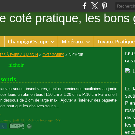
ChampignOscope
Minéraux
Tuyaux Pratique
LE J
ES À FAIRE AU JARDIN
>
CATEGORIES
>
NICHOIR
GEST
nichoir
-souris
Le J
auves-souris, insectivores, sont de précieuses auxiliaires au jardin
quez leurs un abri en bois H:30 cm x L:20 cm x P:10 cm Faire une f
sect
n dessous de 2 cm de large maxi. Ajouter à l'intérieur des baguette
Plant
ois pour que les chauves-souris...
rosie
#
]
divi
roptères
,
jardin bio
,
Coin du bricolage
,
DIY
les 
0
enco