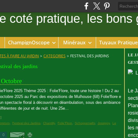
ChampignOscope
Minéraux
Tuyaux Pratique
LE J
ES À FAIRE AU JARDIN
>
CATEGORIES
>
FESTIVAL DES JARDINS
GEST
stival des jardins
n Octobre
Le J
ie'Flore 2025 Théme 2025 : Folie'Flore, toute une histoire ! Du 2 au
octobre 2025 au Parc des expositions de Mulhouse (68) Folie'flore e
sect
un spectacle floral à découvrir en déambulation, sous des ambiance
Plant
ifférentes de jour et de nuit. Une 25e...
rosie
#
]
divi
oretum
,
Festival des Jardins
,
Chantilly
,
Folie'Flore
,
Schoppenwihr
,
Jossigny
,
Le
les 
enco
0