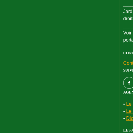
___
Jard
droi
___
Voir 
port
CON
Cont
SUIV
AGEN
•
Le 
•
Le 
•
Dic
LES 