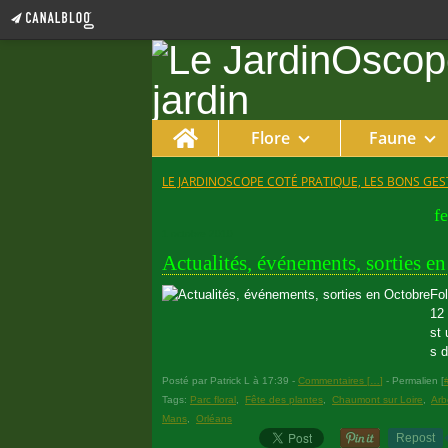
Home
Flore
Faune
LE JARDINOSCOPE COTÉ PRATIQUE, LES BONS GEST
fe
1 octobre 2010
Actualités, événements, sorties e
Fol
12 
st 
s d
Posté par Patrick L à 17:39 -
Commentaires [
…
]
- Permalien [
Tags:
Parc floral
,
Fête des plantes
,
Chaumont sur Loire
,
Arb
Mans
,
Orléans
Repost