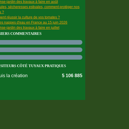
se-jardin des travaux à faire en août
ules, sécheresses estivales, comment protéger nos
s ?
nt réussir la culture de vos tomates ?
des nappes d'eau en France au 15 juin 2026
se-jardin des travaux à faire en juillet
NIERS COMMENTAIRES
ISITEURS CÔTÉ TUYAUX PRATIQUES
is la création
5 106 885
nnées personnelles
Préférences cookies