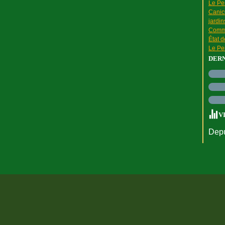
Le Pen
Canic
jardin
Comme
État 
Le Pen
DER
V
Depu
rtail Canalblog
Top articles
Contact
Signaler un abus
C.G.U.
Cookies et do