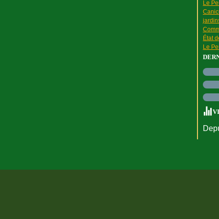
Le Pen
Canic
jardin
Comme
État 
Le Pen
DER
V
Depu
rtail Canalblog
Top articles
Contact
Signaler un abus
C.G.U.
Cookies et do