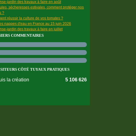
se-jardin des travaux à faire en août
ules, sécheresses estivales, comment protéger nos
s ?
nt réussir la culture de vos tomates ?
des nappes d'eau en France au 15 juin 2026
se-jardin des travaux à faire en juillet
NIERS COMMENTAIRES
ISITEURS CÔTÉ TUYAUX PRATIQUES
is la création
5 106 626
nnées personnelles
Préférences cookies