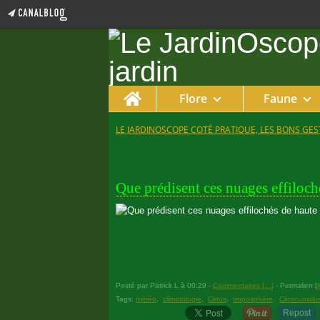
Home
Flore
Faune
LE JARDINOSCOPE COTÉ PRATIQUE, LES BONS GEST
4 mars 2010
Que prédisent ces nuages effiloché
Posté par Patrick L à 00:29 -
Commentaires [
…
]
- Permalien [
Tags:
météo
,
climatologie
,
Cirrus
,
troposphère
,
Cirrocumulu
Repost