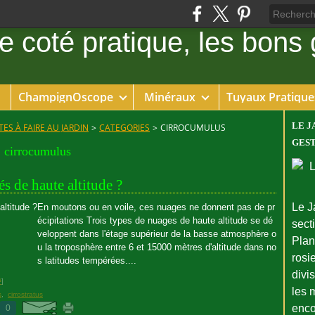
ChampignOscope
Minéraux
Tuyaux Pratique
LE J
ES À FAIRE AU JARDIN
>
CATEGORIES
>
CIRROCUMULUS
GEST
cirrocumulus
s de haute altitude ?
Le J
En moutons ou en voile, ces nuages ne donnent pas de pr
écipitations Trois types de nuages de haute altitude se dé
sect
veloppent dans l'étage supérieur de la basse atmosphère o
Plant
u la troposphère entre 6 et 15000 mètres d'altitude dans no
rosie
s latitudes tempérées....
divi
#
]
les 
s
,
cirrostratus
enco
0