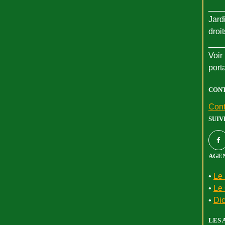
___
Jard
droi
___
Voir 
port
CON
Cont
SUIV
AGEN
•
Le 
•
Le 
•
Dic
LES 