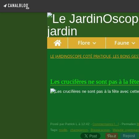
Home
Flore
Faune
LE JARDINOSCOPE COTÉ PRATIQUE, LES BONS GEST
15 octobre 2012
Les crucifères ne sont pas à la fête
Posté par Patrick L à 12:42 -
Commentaires [
…
]
- Permalien [
Tags:
rouille
,
champignon
,
Brassicaceae
,
Maladie cryptoga
Repost