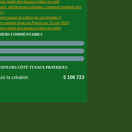
se-jardin des travaux à faire en août
ules, sécheresses estivales, comment protéger nos
s ?
nt réussir la culture de vos tomates ?
des nappes d'eau en France au 15 juin 2026
se-jardin des travaux à faire en juillet
NIERS COMMENTAIRES
ISITEURS CÔTÉ TUYAUX PRATIQUES
is la création
5 106 723
nnées personnelles
Préférences cookies