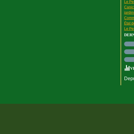
Le Pen
Canic
jardin
Comme
État 
Le Pen
DER
V
Depu
rtail Canalblog
Top articles
Contact
Signaler un abus
C.G.U.
Cookies et do