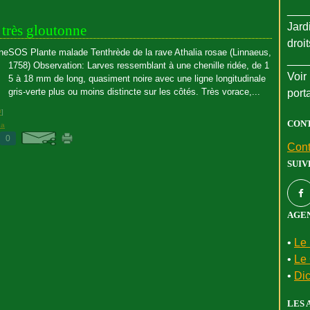
___
Jard
 très gloutonne
droi
SOS Plante malade Tenthrède de la rave Athalia rosae (Linnaeus,
___
1758) Observation: Larves ressemblant à une chenille ridée, de 1
Voir 
5 à 18 mm de long, quasiment noire avec une ligne longitudinale
gris-verte plus ou moins distincte sur les côtés. Très vorace,...
port
#
]
CON
ea
0
Cont
SUIV
AGEN
•
Le 
•
Le 
•
Dic
LES 