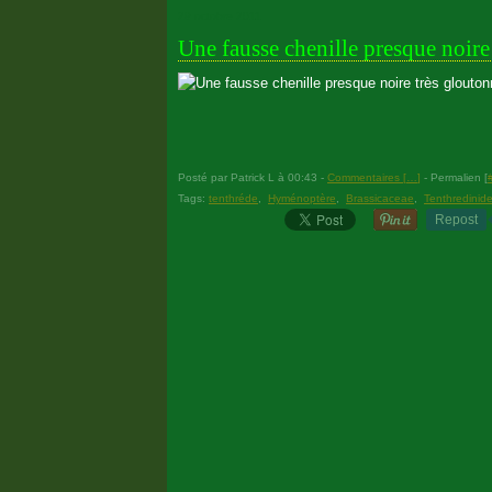
29 octobre 2011
Une fausse chenille presque noire
Posté par Patrick L à 00:43 -
Commentaires [
…
]
- Permalien [
Tags:
tenthréde
,
Hyménoptère
,
Brassicaceae
,
Tenthredinid
Repost