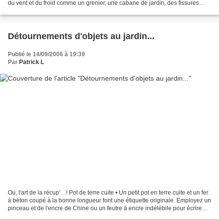
du vent et du froid comme un grenier, une cabane de jardin, des fissures
dans les murs ou dans des écorces, des...
Détournements d'objets au jardin...
Publié le 14/09/2006 à 19:39
Par
Patrick L
Ou, l'art de la récup'…! Pot de terre cuite • Un petit pot en terre cuite et un fer
à béton coupé à la bonne longueur font une étiquette originale. Employez un
pinceau et de l'encre de Chine ou un feutre à encre indélébile pour écrire
dessus efficacement....