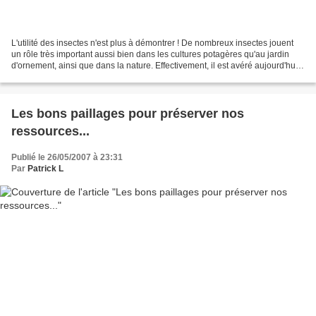
L'utilité des insectes n'est plus à démontrer ! De nombreux insectes jouent
un rôle très important aussi bien dans les cultures potagères qu'au jardin
d'ornement, ainsi que dans la nature. Effectivement, il est avéré aujourd'hui
qu'à eux seuls, prédateurs...
Les bons paillages pour préserver nos
ressources...
Publié le 26/05/2007 à 23:31
Par
Patrick L