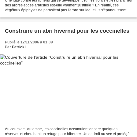
Une lutte contre les lichens qui se développent sur les troncs et les branches
des arbres et des arbustes est-elle vraiment justifiée ? En réalité, ces
végétaux épiphytes ne parasitent pas l'arbre sur lequel ils s'épanouissent.
Les lichens n'enfoncent...
Construire un abri hivernal pour les coccinelles
Publié le 12/11/2006 à 01:09
Par
Patrick L
Au cours de l'automne, les coccinelles accumulent encore quelques
réserves et cherchent un refuge pour hiberner. Un endroit au sec et protégé