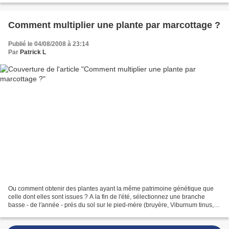
Comment multiplier une plante par marcottage ?
Publié le 04/08/2008 à 23:14
Par
Patrick L
Ou comment obtenir des plantes ayant la même patrimoine génétique que
celle dont elles sont issues ? A la fin de l'été, sélectionnez une branche
basse - de l'année - prés du sol sur le pied-mère (bruyère, Viburnum tinus,
buis, clématites, vigne, rosier...