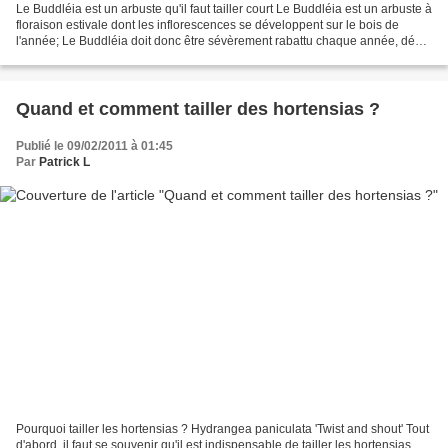
Le Buddléia est un arbuste qu'il faut tailler court Le Buddléia est un arbuste à
floraison estivale dont les inflorescences se développent sur le bois de
l'année; Le Buddléia doit donc être sévèrement rabattu chaque année, début
mars, pour favoriser l'émission...
Quand et comment tailler des hortensias ?
Publié le 09/02/2011 à 01:45
Par
Patrick L
Pourquoi tailler les hortensias ? Hydrangea paniculata 'Twist and shout' Tout
d'abord, il faut se souvenir qu'il est indispensable de tailler les hortensias