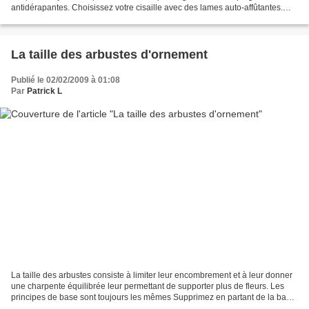
antidérapantes. Choisissez votre cisaille avec des lames auto-affûtantes.
Des butées en caoutchouc amortissent les mouvements...
La taille des arbustes d'ornement
Publié le 02/02/2009 à 01:08
Par
Patrick L
La taille des arbustes consiste à limiter leur encombrement et à leur donner
une charpente équilibrée leur permettant de supporter plus de fleurs. Les
principes de base sont toujours les mêmes Supprimez en partant de la base
les branches en surnombre,...