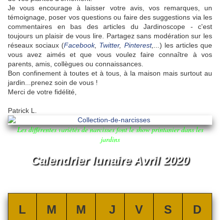
Je vous encourage
à laisser votre avis, vos remarques, un
témoignage, poser vos questions ou faire des suggestions via les
commentaires en bas des articles du Jardinoscope - c'est
toujours un plaisir de vous lire.
Partagez sans modération sur les
réseaux sociaux (
Facebook
,
Twitter
,
Pinterest
,...
) les articles que
vous avez aimés et que vous voulez faire connaître à vos
parents, amis, collègues ou connaissances.
Bon confinement à toutes et à tous, à la maison mais surtout au
jardin...prenez soin de vous !
Merci de votre fidélité,
Patrick L.
Les différentes variétés de narcisses font le show printanier dans les
jardins
Calendrier lunaire Avril 2020
L
M
M
J
V
S
D