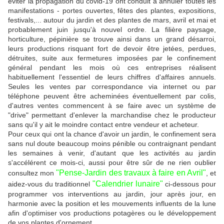
éviter la propagation du covid-19 ont conduit à annuler toutes les
manifestations -
portes ouvertes, fêtes des plantes, expositions,
festivals,...
autour du jardin et des plantes
de mars, avril et mai et
probablement juin jusqu'à nouvel ordre. La filière paysage,
horticulture, pépinière se trouve ainsi dans un grand désarroi,
leurs productions risquant fort de devoir être jetées, perdues,
détruites, suite aux fermetures imposées par le confinement
général pendant les mois où ces entreprises réalisent
habituellement l'essentiel de leurs chiffres d'affaires annuels.
Seules les ventes par correspondance via internet ou par
téléphone peuvent être acheminées éventuellement par colis,
d'autres ventes commencent à se faire avec un système de
"drive" permettant d'enlever la marchandise chez le producteur
sans qu'il y ait le moindre contact entre vendeur et acheteur.
Pour ceux qui ont la chance d'avoir un jardin, le confinement sera
sans nul doute beaucoup moins pénible ou contraignant pendant
les semaines à venir, d'autant que les
activités au jardin
s'accélérent ce mois-ci,
aussi pour être sûr de ne rien oublier
"
Pense-Jardin des travaux à faire en Avril
"
consultez mon
, et
"
Calendrier lunaire"
aidez-vous du traditionnel
ci-dessous pour
programmer vos interventions au jardin, jour après jour, en
harmonie avec la position et les mouvements influents de la lune
afin d'optimiser vos productions potagères ou le développement
de vos plantes d'ornement.