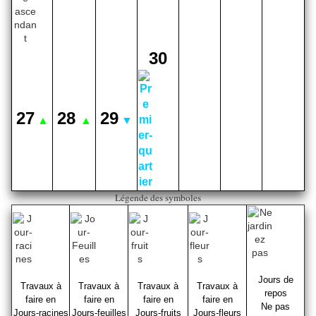
30
27
28
29
▲
▲
▼
Légende des symboles
Jours de
Travaux à
T
ravaux à
T
ravaux à
T
ravaux à
repos
faire en
faire en
faire en
faire en
Ne pas
Jours-racines
Jours-feuilles
Jours-fruits
Jours-fleurs