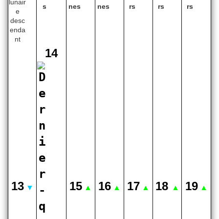
14
13
15
16
17
18
19
▼
▲
▲
▲
▲
▲