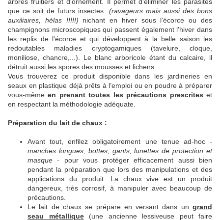
arbres fruitiers et d'ornement. Il permet d'éliminer les parasites
que ce soit de futurs insectes
(ravageurs mais aussi des bons
auxiliaires, hélas !!!!!)
nichant en hiver sous l'écorce ou des
champignons microscopiques qui passent également l'hiver dans
les replis de l'écorce et qui développent à la belle saison les
redoutables maladies cryptogamiques (tavelure, cloque,
moniliose, chancre,...). Le blanc arboricole étant du calcaire, il
détruit aussi les spores des mousses et lichens.
Vous trouverez ce produit disponible dans les jardineries
en
seaux en plastique déjà prêts à l’emploi ou
en poudre à préparer
vous-même
en prenant toutes les précautions prescrites
et
en respectant la méthodologie adéquate.
Préparation du lait de chaux :
Avant tout, enfilez obligatoirement une tenue ad-hoc -
manches longues, bottes, gants, lunettes de protection et
masque
- pour vous protéger efficacement aussi bien
pendant la préparation que lors des manipulations et des
applications du produit. La chaux vive est un produit
dangereux, très corrosif, à manipuler avec beaucoup de
précautions.
Le lait de chaux se prépare en versant dans un
grand
seau métallique
(une ancienne lessiveuse peut faire