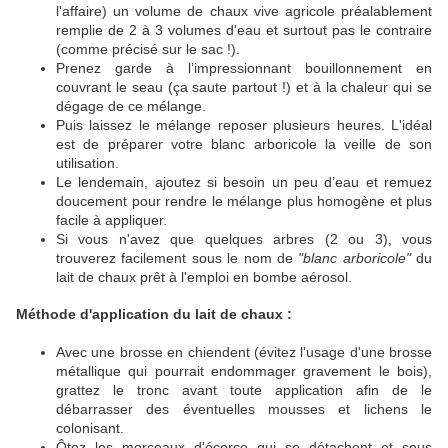
l'affaire)
un volume de
chaux
vive agricole préalablement
remplie de 2 à 3 volumes d'eau et surtout pas le contraire
(comme précisé sur le sac !).
Prenez garde à l’impressionnant bouillonnement en
couvrant le seau (ça saute partout !) et à la chaleur qui se
dégage de ce mélange.
Puis laissez le mélange reposer plusieurs heures. L'idéal
est de préparer votre blanc arboricole la veille de son
utilisation.
Le lendemain, ajoutez si besoin un peu d’eau et remuez
doucement pour rendre le mélange plus homogène et plus
facile à appliquer.
Si vous n'avez que quelques arbres (2 ou 3), vous
trouverez facilement sous le nom de
"blanc arboricole"
du
lait de chaux prêt à l'emploi en bombe aérosol.
Méthode d'application du lait de chaux :
Avec une brosse en chiendent (évitez l'usage d'une brosse
métallique qui pourrait endommager gravement le bois),
grattez le tronc avant toute application afin de le
débarrasser des éventuelles mousses et lichens le
colonisant.
Ôtez les morceaux d'écorce qui se détachent et sous