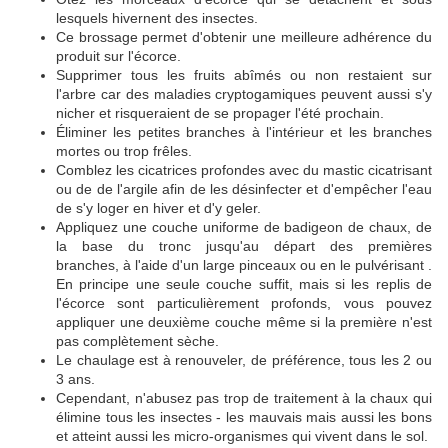
lesquels hivernent des insectes.
Ce brossage permet d'obtenir une meilleure adhérence du
produit sur l'écorce.
Supprimer tous les fruits abîmés ou non restaient sur
l'arbre car des maladies cryptogamiques peuvent aussi s'y
nicher et risqueraient de se propager l'été prochain.
Éliminer les petites branches à l'intérieur et les branches
mortes ou trop frêles.
Comblez les cicatrices profondes avec du mastic cicatrisant
ou de de l'argile afin de les désinfecter et d'empêcher l'eau
de s'y loger en hiver et d'y geler.
Appliquez
une couche uniforme d
e badigeon de chaux,
de
la base du tronc jusqu'au départ des premières
branches,
à l'aide d'un large pinceaux ou en le pulvérisant .
En principe une seule couche suffit, mais si les replis de
l'écorce sont particulièrement profonds, vous pouvez
appliquer une deuxième couche même si la première n'est
pas complètement sèche.
Le chaulage est à renouveler, de préférence, tous les 2 ou
3 ans.
Cependant, n'abusez pas trop de traitement à la chaux qui
élimine tous les insectes - les mauvais mais aussi les bons
et atteint aussi les micro-organismes qui vivent dans le sol.