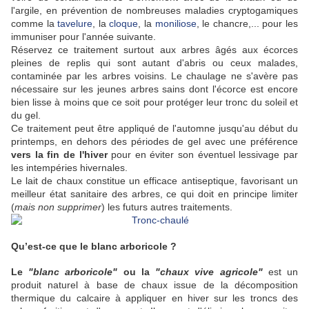
l'argile, en prévention de nombreuses maladies cryptogamiques
comme la
tavelure
, la
cloque
, la
moniliose
, le chancre,... pour les
immuniser pour l'année suivante.
Réservez ce traitement surtout aux arbres âgés aux écorces
pleines de replis qui sont autant d'abris ou ceux malades,
contaminée par les arbres voisins. Le chaulage ne s'avère pas
nécessaire sur les jeunes arbres sains dont l'écorce est encore
bien lisse à moins que ce soit pour protéger leur tronc du soleil et
du gel.
Ce traitement peut être appliqué de l'automne jusqu'au début du
printemps, en dehors des périodes de gel avec une préférence
vers la fin de l'hiver
pour en éviter son éventuel lessivage par
les intempéries hivernales.
Le lait de chaux constitue un efficace antiseptique, favorisant un
meilleur état sanitaire des arbres, ce qui doit en principe limiter
(
mais non supprimer
) les futurs autres traitements.
Qu’est-ce que le blanc arboricole ?
Le
"blanc arboricole"
ou la
"chaux vive agricole"
est un
produit naturel à base de chaux
issue de la décomposition
thermique du calcaire
à appliquer en hiver sur les troncs des