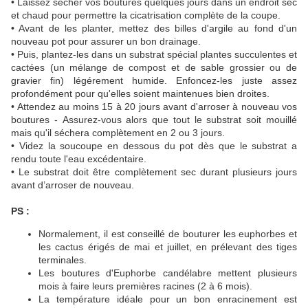
• Laissez sécher vos boutures quelques jours dans un endroit sec
et chaud pour permettre la cicatrisation complète de la coupe.
• Avant de les planter, mettez des billes d'argile au fond d'un
nouveau pot pour assurer un bon drainage.
• Puis, plantez-les dans un substrat spécial plantes succulentes et
cactées (un mélange de
compost
et de
sable grossier
ou de
gravier fin) légérement humide. Enfoncez-les juste assez
profondément pour qu'elles soient maintenues bien droites.
• Attendez au moins 15 à 20 jours avant d'arroser à nouveau vos
boutures -
Assurez-vous alors que tout le substrat soit mouillé
mais qu'il séchera complètement en 2 ou 3 jours.
•
Videz la soucoupe en dessous du pot dès que le substrat a
rendu toute l'eau excédentaire.
•
Le substrat doit être complètement sec durant plusieurs jours
avant d’arroser de nouveau.
PS :
Normalement, il est conseillé de bouturer les euphorbes et
les cactus érigés de mai et juillet, en prélevant des tiges
terminales.
Les boutures d'Euphorbe candélabre mettent plusieurs
mois à faire leurs premières racines (2 à 6 mois).
La température idéale pour un bon enracinement est