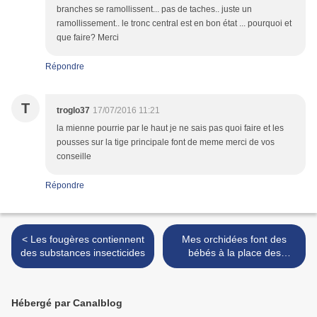
branches se ramollissent... pas de taches.. juste un
ramollissement.. le tronc central est en bon état ... pourquoi et
que faire? Merci
Répondre
T
troglo37
17/07/2016 11:21
la mienne pourrie par le haut je ne sais pas quoi faire et les
pousses sur la tige principale font de meme merci de vos
conseille
Répondre
< Les fougères contiennent
Mes orchidées font des
des substances insecticides
bébés à la place des
fleurs... >
Hébergé par Canalblog