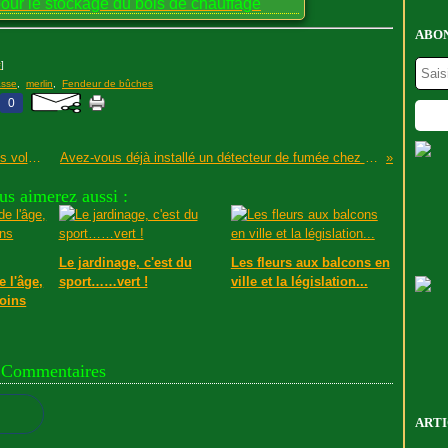
our le stockage du bois de chauffage
ABON
#
]
sse
,
merlin
,
Fendeur de bûches
0
Attention à la toxicité des composés organiques volatiles...
Avez-vous déjà installé un détecteur de fumée chez vous ?
us aimerez aussi :
Le jardinage, c'est du
Les fleurs aux balcons en
 l'âge,
sport……vert !
ville et la législation...
moins
Commentaires
ARTI