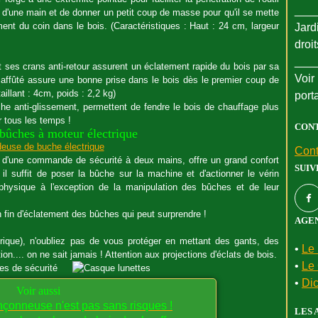
___
ir d'une main et de donner un petit coup de masse pour qu'il se mette
ment du coin dans le bois. (Caractéristiques : Haut : 24 cm, largeur
Jard
droi
___
et ses crans anti-retour assurent un éclatement rapide du bois par sa
Voir 
n affûté assure une bonne prise dans le bois dès le premier coup de
aillant : 4cm, poids : 2,2 kg)
port
e anti-glissement, permettent de fendre le bois de chauffage plus
r tous les temps !
CON
bûches à moteur électrique
Cont
é d'une commande de sécurité à deux mains,
offre un grand confort
SUIV
l suffit de poser la bûche sur la machine et d'actionner le vérin
 physique à l'exception de la manipulation des bûches et de leur
en fin d'éclatement des bûches qui peut surprendre !
AGEN
ctrique), n'oubliez pas de vous protéger en mettant des gants, des
•
Le 
tion
.... on ne sait jamais ! Attention aux projections d'éclats de bois.
•
Le 
•
Dic
Voir aussi
nçonneuse n'est pas sans risques !
LES 