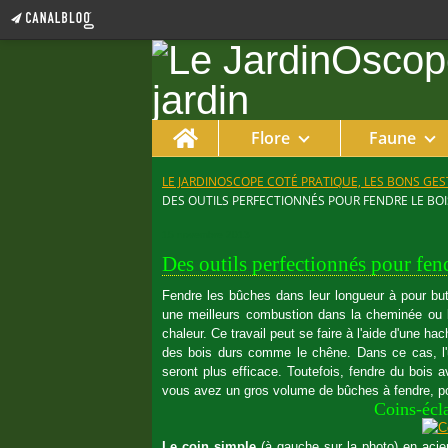
Home
Flore
Faune
LE JARDINOSCOPE COTÉ PRATIQUE, LES BONS GEST
DES OUTILS PERFECTIONNÉS POUR FENDRE LE BOIS
15 novembre 2013
Des outils perfectionnés pour fendr
Fendre les bûches dans leur longueur à pour but 
une meilleurs combustion dans la cheminée ou 
chaleur. Ce travail peut se faire à l'aide d'une h
des bois durs comme le chêne. Dans ce cas, l'ut
seront plus efficace. Toutefois, fendre du bois a
vous avez un gros volume de bûches à fendre, pou
Coins-écla
Le coin simple
(à gauche sur la photo) en acier 