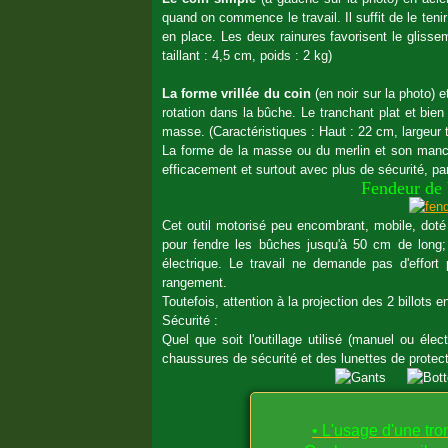
quand on commence le travail. Il suffit de le ten
en place. Les deux rainures favorisent le glisse
taillant : 4,5 cm, poids : 2 kg)
La forme vrillée du coin
(en noir sur la photo) 
rotation dans la bûche. Le tranchant plat et bie
masse. (Caractéristiques : Haut : 22 cm, largeur t
La forme de la masse ou du merlin et son manch
efficacement et surtout avec plus de sécurité, pa
Fendeur de 
Cet outil motorisé
peu encombrant, mobile, dot
pour fendre les bûches jusqu'à 50 cm de long; i
électrique. Le travail ne demande pas d'effort
rangement.
Toutefois, attention à la projection des 2 billots 
Sécurité :
Quel que soit l'outillage utilisé (manuel ou éle
chaussures de sécurité et
des lunettes de protec
• L'usage d'une tro