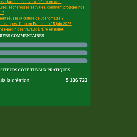
se-jardin des travaux à faire en août
ules, sécheresses estivales, comment protéger nos
s ?
nt réussir la culture de vos tomates ?
des nappes d'eau en France au 15 juin 2026
se-jardin des travaux à faire en juillet
NIERS COMMENTAIRES
ISITEURS CÔTÉ TUYAUX PRATIQUES
is la création
5 106 723
nnées personnelles
Préférences cookies