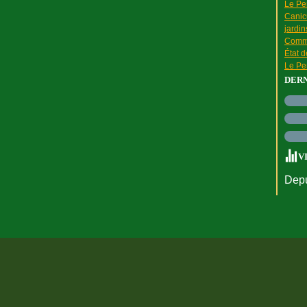
Le Pen
Canic
jardin
Comme
État 
Le Pen
DER
V
Depu
rtail Canalblog
Top articles
Contact
Signaler un abus
C.G.U.
Cookies et do