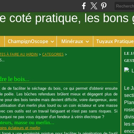
ChampignOscope
Minéraux
Tuyaux Pratique
LE J
ES À FAIRE AU JARDIN
>
CATEGORIES
>
...
GEST
e le bois...
Le J
de de faciliter le séchage du bois, ce qui permet d'obtenir ensuite
le poêle. Les bûches refendues brûlent mieux et dégagent plus de
sect
ache pour des bois tendre mais devient difficile, voire dangereux, avec
Plant
ilisation d'un merlin plus lourd ou un coin éclateur et une masse
rosie
vec ces outils est un travail fatiguant et n'est pas sans risques. Si
divi
rquoi ne pas vous équiper d'un fendeur à vérin électrique ?
teurs, masse ou merlin...
les 
enco
forgé a une extrémité pointue pour faciliter la pénétration de l'outil