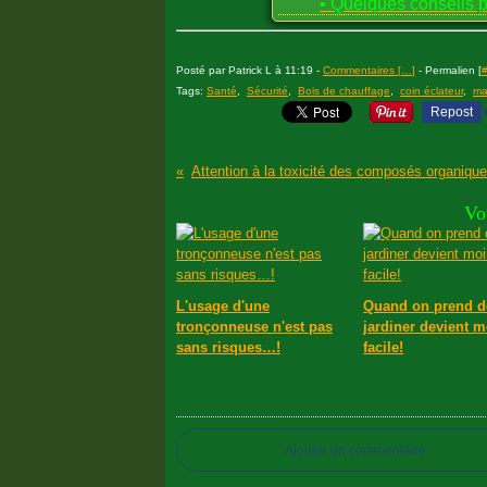
• Quelques conseils p
Posté par Patrick L à 11:19 -
Commentaires [
…
]
- Permalien [
Tags:
Santé
,
Sécurité
,
Bois de chauffage
,
coin éclateur
,
ma
Repost
Vo
L'usage d'une
Quand on prend de
tronçonneuse n'est pas
jardiner devient 
sans risques…!
facile!
Ajouter un commentaire