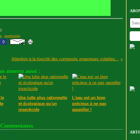
ABON
#
]
e
,
randonnée
0
Attention à la toxicité des composés organiques volatiles...
us aimerez aussi :
 le
Une lutte plus rationnelle
L'eau est un bien
de
et écologique qu'un
précieux à ne pas
insecticide
gaspiller !
Commentaires
ARTI