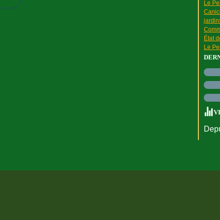
Le Pen
Canic
jardin
Comme
État 
Le Pen
DER
V
Depu
rtail Canalblog
Top articles
Contact
Signaler un abus
C.G.U.
Cookies et do