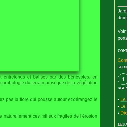
___
Jard
droi
___
Voir 
port
CON
Cont
SUIV
 entretenus et balisés par des bénévoles, en
omorphologie du terrain ainsi que de la végétation
AGEN
nez pas la flore qui pousse autour et dérangez le
•
Le 
•
Le 
•
Dic
 naturellement ces milieux fragiles de l'érosion
LES 