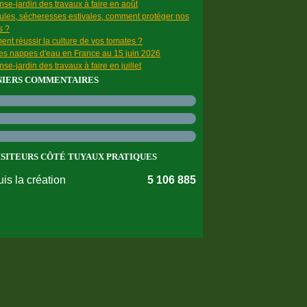
se-jardin des travaux à faire en août
ules, sécheresses estivales, comment protéger nos
s ?
nt réussir la culture de vos tomates ?
des nappes d'eau en France au 15 juin 2026
se-jardin des travaux à faire en juillet
NIERS COMMENTAIRES
ISITEURS CÔTÉ TUYAUX PRATIQUES
is la création
5 106 885
nnées personnelles
Préférences cookies