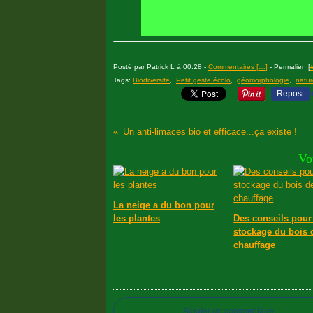
Posté par Patrick L à 00:28 -
Commentaires [
…
]
- Permalien [
Tags:
Biodiversité
,
Petit geste écolo
,
géomorphologie
,
natur
Repost
Un anti-limaces bio et efficace...ça existe !
Vo
La neige a du bon pour
les plantes
Des conseils pour
stockage du bois 
chauffage
Ajouter un commentaire