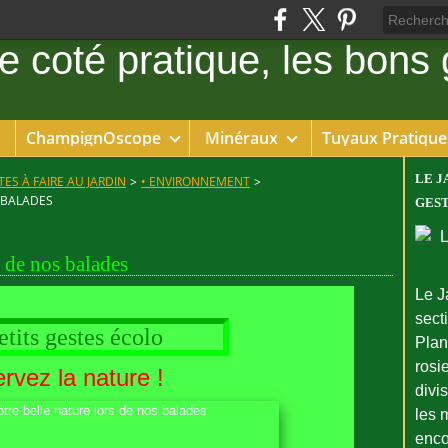
ChampignOscope
Minéraux
Tuyaux Pratique
LE J
ES À FAIRE AU JARDIN
>
• ENVIRONNEMENT
>
 BALADES
GEST
s de nos balades
Le J
sect
its gestes écolo
Plant
rosie
rvez la nature !
divi
les 
enco