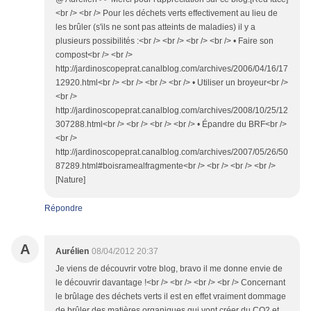
<br /> <br /> Pour les déchets verts effectivement au lieu de
les brûler (s'ils ne sont pas atteints de maladies) il y a
plusieurs possibilités :<br /> <br /> <br /> <br /> • Faire son
compost<br /> <br />
http://jardinoscopeprat.canalblog.com/archives/2006/04/16/17
12920.html<br /> <br /> <br /> <br /> • Utiliser un broyeur<br />
<br />
http://jardinoscopeprat.canalblog.com/archives/2008/10/25/12
307288.html<br /> <br /> <br /> <br /> • Épandre du BRF<br />
<br />
http://jardinoscopeprat.canalblog.com/archives/2007/05/26/50
87289.html#boisramealfragmente<br /> <br /> <br /> <br />
[Nature]
Répondre
A
Aurélien
08/04/2012 20:37
Je viens de découvrir votre blog, bravo il me donne envie de
le découvrir davantage !<br /> <br /> <br /> <br /> Concernant
le brûlage des déchets verts il est en effet vraiment dommage
de brûler des matières organiques qui vont créer du CO2 et