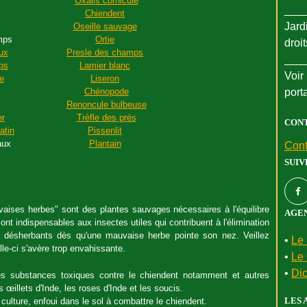
Oxalis cornicule
___
Chiendent
Jard
Oseille sauvage
mps
Ortie
droi
ux
Presle des champs
___
ps
Lamier blanc
Voir 
e
Liseron
Chénopode
port
Renoncule bulbeuse
er
Trèfle des prés
CON
atin
Pissenlit
aux
Plantain
Cont
SUIV
aises herbes" sont des plantes sauvages nécessaires à l'équilibre
AGEN
ont indispensables aux insectes utiles qui contribuent à l'élimination
 désherbants dès qu'une mauvaise herbe pointe son nez. Veillez
•
Le 
lle-ci s'avère trop envahissante.
•
Le 
•
Dic
des substances toxiques contre le chiendent notamment et autres
œillets d'Inde, les roses d'Inde et les soucis.
LES 
n culture, enfoui dans le sol à combattre le chiendent.