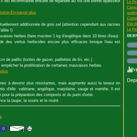
, il est recommandé ensuite de répandre au sol une bonne épaisseur
Le Pen
Canic
jardin
Comme
État 
ntuellement additionnée de gros sel (attention cependant aux racines
Le Pen
allée !)
DER
uvaises herbes (faire macérer 1 kg d'angélique dans 10 litres d'eau)
 des vertus herbicides encore plus efficaces lorsque l'eau est
de paillis (tontes de gazon, paillettes de lin, etc.)
t empêcher la prolifération de certaines mauvaises herbes.
V
Depu
sines à devenir plus résistantes, mais augmente aussi la teneur en
ès d'elle: valériane, angélique, marjolaine, sauge et menthe. Il est
 pour la préparation des composts et du purin d'ortie.
nce la taupe, la souris et le mulot
#
]
0