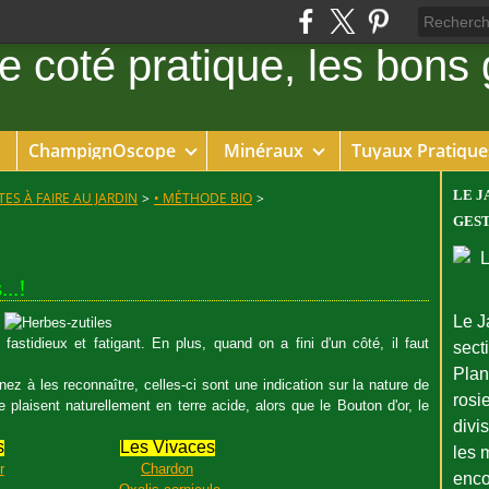
ChampignOscope
Minéraux
Tuyaux Pratique
LE J
ES À FAIRE AU JARDIN
>
• MÉTHODE BIO
>
GEST
..!
Le J
 fastidieux et fatigant. En plus, quand on a fini d'un côté, il faut
sect
Plant
ez à les reconnaître, celles-ci sont une indication sur la nature de
rosie
plaisent naturellement en terre acide, alors que le Bouton d'or, le
divi
s
Les Vivaces
les 
r
Chardon
enco