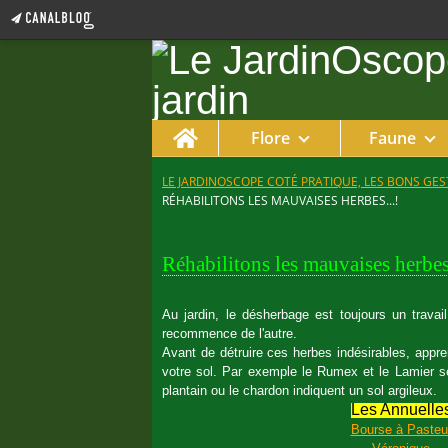
Home
Flore
Faune
LE JARDINOSCOPE COTÉ PRATIQUE, LES BONS GEST
RÉHABILITONS LES MAUVAISES HERBES...!
28 août 2011
Réhabilitons les mauvaises herbes.
Au jardin, le désherbage est toujours un travail
recommence de l'autre.
Avant de détruire ces herbes indésirables, appren
votre sol. Par exemple le Rumex et le Lamier se 
plantain ou le chardon indiquent un sol argileux.
Les Annuelle
Bourse à Pasteu