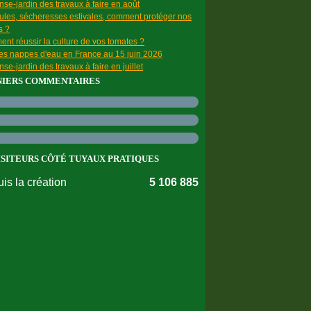
se-jardin des travaux à faire en août
ules, sécheresses estivales, comment protéger nos
s ?
nt réussir la culture de vos tomates ?
des nappes d'eau en France au 15 juin 2026
se-jardin des travaux à faire en juillet
NIERS COMMENTAIRES
ISITEURS CÔTÉ TUYAUX PRATIQUES
is la création
5 106 885