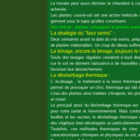
La tomate peut aussi éliminer le chiendent à condi
achevée.
Les plantes couvre-sol ont une action herbicide 
germent sous le tapis qu'elles constituent.
Voir l'article : plantes compagnes et plantes en
La stratégie du "faux semis" :
Deux semaines avant la date du vrai semis, prépa
de plantes indésirables. Un coup de râteau suffira
Le binage, encore le binage, toujours le 
Seuls des binages réguliers viendront à bout de
sur le sol ne donnent naissance à de nouvelles 
favoriser leur dessèchement.
Le désherbage thermique :
L’ écobuage , le traitement à la lance thermique
permet de provoquer un choc thermique qui fait éc
L'eau des plantes ainsi traitées s'évapore, les p
et meurt.
Le principal atout du désherbage thermique est
pour notre santé et l'environnement. Mais contr
feuilles et les racines, le désherbage thermique
des végétaux bien développés ou particulièrement
Toutefois, ces méthodes thermiques de choc dé
caractéristiques chimiques et physiques du sol, a