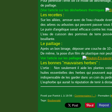
Pour péréniser l'effet de ce mode de désherbage
de paillage.
(Voir l'article sur les désherbeurs thermiques
Les recettes :
Sur les allées, arroser avec de l'eau chaude éve
des arbres ou arbustes qui peuvent passer sous l'
Le purin d'angélique serait efficace contre les ma
L'eau de cuisson des pommes de terre possède
bouillante.
Le paillage :
Après un bon binage, déposer une couche de 10 cm 
De même, la pose d'un film de plastique noir peu
Voir l'article sur les paillages
Les bonnes "mauvaises herbes" :
L'ortie : Non seulement il aide les plantes voi
huiles essentielles des herbes qui poussent aupr
indispensable de les garder dans un coin du jardin
L'euphorbe qui aurait la réputation de tenir à dista
Posté par Patrick L à 19:56 -
Commentaires [
…
]
- Permalien [
Tags:
Biodiversité
Repost