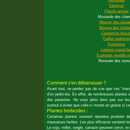
Véronique
Séneçon
Paturin annuel
Moutarde des cha
Mouron des oisea
Mouron des cham
Cardamine hirsut
Gaillet gratteron
Fumeterre
Laiteron maraîch
Euphorbe réveille m
Renouée des oise
Comment s'en débarrasser ?
Avant tout, ne perdez pas de vue que ces "mauv
d'un jardin-bio. En effet, de nombreuses plantes s
des parasites. Ne vous jetez donc pas sur les
surtout à éviter que celle-ci monte en graine si ce
Plantes herbicides :
Certaines plantes seraient réputées produire 
mauvaises herbes. Les plus efficaces seraient les 
Le soja, millet, seigle, sarrasin peuvent servir, e