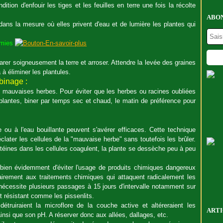
tion d'enfouir les tiges et les feuilles en terre une fois la récolte
ABON
dans la mesure où elles privent d'eau et de lumière les plantes qui
nemies
rer soigneusement la terre et arroser. Attendre la levée des graines
 à éliminer les plantules.
binage :
s mauvaises herbes. Pour éviter que les herbes ou racines oubliées
plantes, biner par temps sec et chaud, le matin de préférence pour
 ou à l'eau bouillante peuvent s'avérer efficaces. Cette technique
later les cellules de la "mauvaise herbe" sans toutefois les brûler.
rotéines dans les cellules coagulent, la plante se dessèche peu à peu
 bien évidemment d'éviter l'usage de produits chimiques dangereux
airement aux traitements chimiques qui attaquent radicalement les
 nécessite plusieurs passages à 15 jours d'intervalle notamment sur
 résistant comme les pissenlits.
truiraient la microflore de la couche active et altéreraient les
ARTI
insi que son pH. A réserver donc aux allées, dallages, etc.