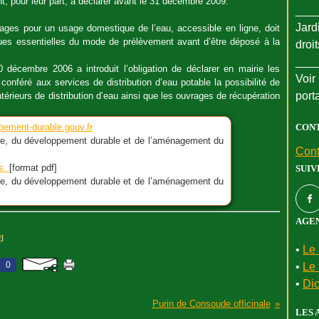
 pour leur part, à déclarer avant le 31 décembre 2009.
___
Jard
rages pour un usage domestique de l’eau, accessible en ligne, doit
ues essentielles du mode de prélèvement avant d’être déposé à la
droi
___
0 décembre 2006 a introduit l’obligation de déclarer en mairie les
Voir 
conféré aux services de distribution d’eau potable la possibilité de
port
térieurs de distribution d’eau ainsi que les ouvrages de récupération
ement-durable.gouv.fr
CON
gie, du développement durable et de l’aménagement du
Cont
ts
[format pdf]
SUIV
gie, du développement durable et de l’aménagement du
AGEN
#
]
•
Le 
0
•
Le 
•
Dic
Purin de Consoude officinale
LES 