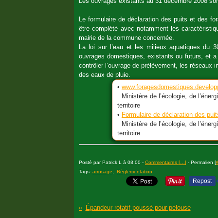
Les ouvrages existants au 31 décembre 2008 sont,
Le formulaire de déclaration des puits et des fo
être complété avec notamment les caractéristiq
mairie de la commune concernée.
La loi sur l’eau et les milieux aquatiques du 3
ouvrages domestiques, existants ou futurs, et a 
contrôler l’ouvrage de prélèvement, les réseaux in
des eaux de pluie.
•
www.foragesdomestiques.developp
Ministère de l’écologie, de l’éner
territoire
•
Formulaire de déclaration des pui
Ministère de l’écologie, de l’éner
territoire
Posté par Patrick L à 08:00 -
Commentaires [
…
]
- Permalien [
Tags:
arrosage
,
Réglementation
Repost
Épandeur rotatif poussé pour pelouse