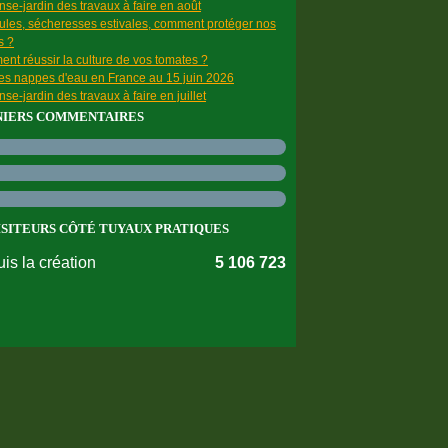
se-jardin des travaux à faire en août
ules, sécheresses estivales, comment protéger nos
s ?
nt réussir la culture de vos tomates ?
des nappes d'eau en France au 15 juin 2026
se-jardin des travaux à faire en juillet
NIERS COMMENTAIRES
ISITEURS CÔTÉ TUYAUX PRATIQUES
is la création
5 106 723
nnées personnelles
Préférences cookies