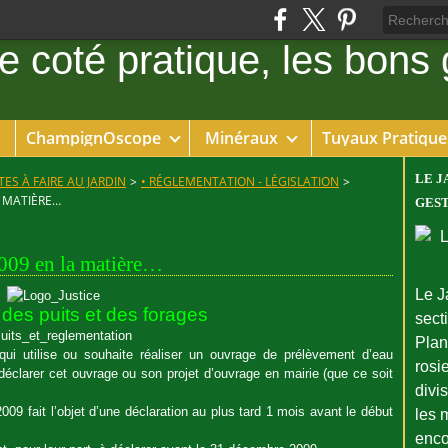
ChampignOscope
Minéraux
Tuyaux Pratique
LE J
ES À FAIRE AU JARDIN
>
• RÉGLEMENTATION - LÉGISLATION
>
A MATIÈRE…
GEST
2009 en la matière…
Le J
 des puits et des forages
sect
Plant
 qui utilise ou souhaite réaliser un ouvrage de prélèvement d’eau
rosie
déclarer cet ouvrage ou son projet d’ouvrage en mairie (que ce soit
divi
009 fait l’objet d’une déclaration au plus tard 1 mois avant le début
les 
enco