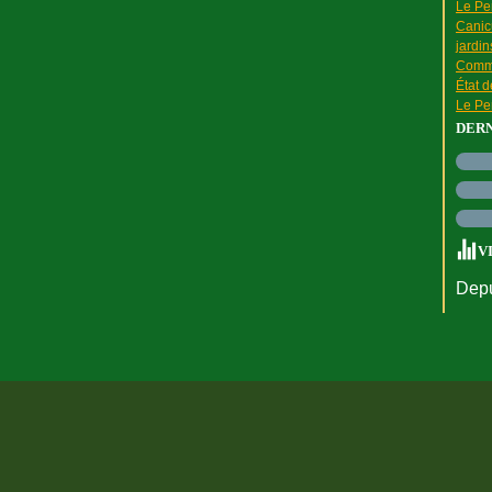
Le Pen
Canic
jardin
Comme
État 
Le Pen
DER
V
Depu
rtail Canalblog
Top articles
Contact
Signaler un abus
C.G.U.
Cookies et do