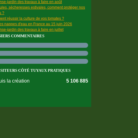
se-jardin des travaux à faire en août
ules, sécheresses estivales, comment protéger nos
s ?
nt réussir la culture de vos tomates ?
des nappes d'eau en France au 15 juin 2026
se-jardin des travaux à faire en juillet
NIERS COMMENTAIRES
ISITEURS CÔTÉ TUYAUX PRATIQUES
is la création
5 106 885
nnées personnelles
Préférences cookies