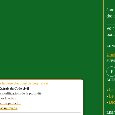
___
Jard
droi
___
Voir 
port
CON
Cont
SUIV
AGEN
Extrait du Code civil
•
Le 
es modifications de la propriété.
•
Le 
ces fonciers.
•
Dic
blies par la loi.
ssé mitoyens.
LES 