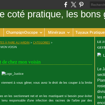
ChampignOscope
Minéraux
Tuyaux Pratique
LE J
ES À FAIRE AU JARDIN
>
CATEGORIES
>
 MON VOISIN
GEST
nt de chez mon voisin
Le J
sect
Plant
n viennent à vous gêner, vous avez le droit de les couper à la limite
rosie
divi
es en les sectionnant net et en les mastiquant si besoin pour éviter
les 
 tenu responsable d'une infection des racines de l'arbre par des
enco