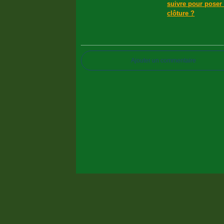
suivre pour poser
clôture ?
Ajouter un commentaire
Voir le profil de
Patrick LAFORET
sur le po