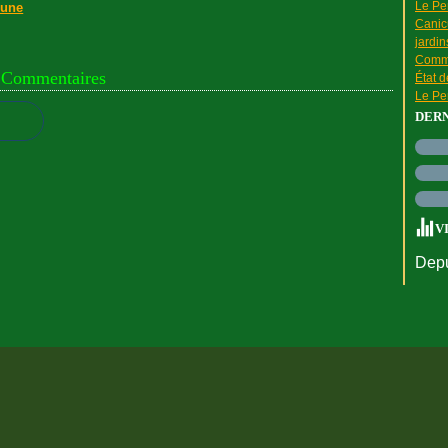
Le Pen
 une
Canic
jardin
Comme
Commentaires
État 
Le Pen
DER
V
Depu
rtail Canalblog
Top articles
Contact
Signaler un abus
C.G.U.
Cookies et do