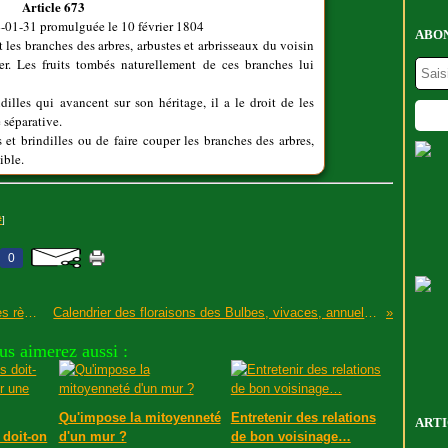
Article 673
-01-31 promulguée le 10 février 1804
ABON
 les branches des arbres, arbustes et arbrisseaux du voisin
er. Les fruits tombés naturellement de ces branches lui
dilles qui avancent sur son héritage, il a le droit de les
 séparative.
 et brindilles ou de faire couper les branches des arbres,
ible.
#
]
0
Trottoirs enneigés ou verglacés, quelles sont les règles ?
Calendrier des floraisons des Bulbes, vivaces, annuelles,…
us aimerez aussi :
Qu'impose la mitoyenneté
Entretenir des relations
ARTI
 doit-on
d'un mur ?
de bon voisinage…