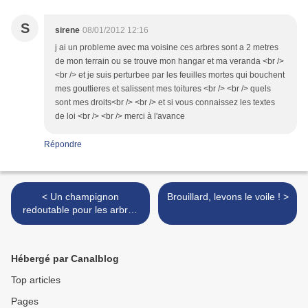
S
sirene
08/01/2012 12:16
j ai un probleme avec ma voisine ces arbres sont a 2 metres
de mon terrain ou se trouve mon hangar et ma veranda <br />
<br /> et je suis perturbee par les feuilles mortes qui bouchent
mes gouttieres et salissent mes toitures <br /> <br /> quels
sont mes droits<br /> <br /> et si vous connaissez les textes
de loi <br /> <br /> merci à l'avance
Répondre
< Un champignon
Brouillard, levons le voile ! >
redoutable pour les arbres
à noyau ou à pépins
Hébergé par Canalblog
Top articles
Pages