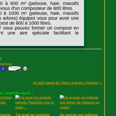
300 à 600 m²
(pelouse, haie, massifs
z vous d'un composteur de 600 litres.
00 à 1000 m²
(pelouse, haie, massifs
ds arbres) équipez vous pour avoir une
ost de 800 à 1000 litres.
² vous pouvez former un compost en
t une aire spéciale facilitant le
#
]
rganiques
0
Un petit rappel de chimie à propos d'engrais
us aimerez aussi :
 fumier
J'ai testé les produits
Un engrais qui redonne