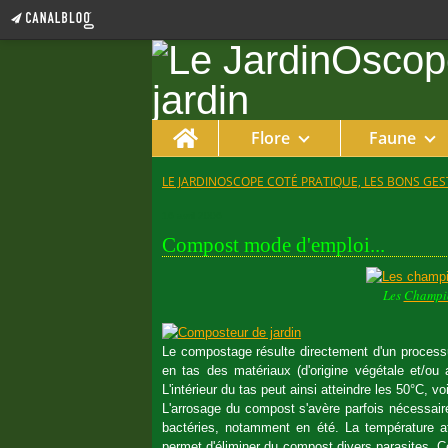
Home
Flore
Faune
LE JARDINOSCOPE COTÉ PRATIQUE, LES BONS GEST
16 avril 2006
Compost mode d'emploi...
Les
Champi
Le compostage résulte directement d'un processus
en tas des matériaux (d'origine végétale et/o
L'intérieur du tas peut ainsi atteindre les 50°C, vo
L'arrosage du compost s'avère parfois nécessai
bactéries, notamment en été. La température att
permet d'éliminer du compost divers parasites. C