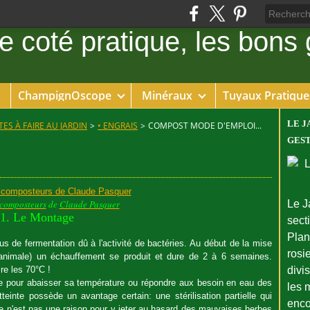
ChampignOscope
Minéraux
Tuyaux Pratique
LE J
ES À FAIRE AU JARDIN
>
• ENGRAIS
>
COMPOST MODE D'EMPLOI...
GEST
composteurs
de
Claude Pasquer
Le J
1. Le Montage
sect
Plant
 de fermentation dû à l'activité de bactéries. Au début de la mise
rosie
u animale) un échauffement se produit et dure de 2 à 6 semaines.
ire les 70°C !
divi
re pour abaisser sa température ou répondre aux besoin en eau des
les 
einte possède un avantage certain: une stérilisation partielle qui
enco
e n'est pas une raison pour y jeter au hasard des mauvaises herbes