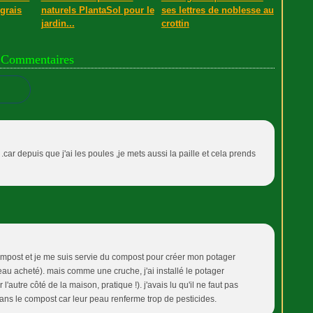
grais
naturels PlantaSol pour le
ses lettres de noblesse au
jardin...
crottin
Commentaires
.car depuis que j'ai les poules ,je mets aussi la paille et cela prends
 compost et je me suis servie du compost pour créer mon potager
au acheté). mais comme une cruche, j'ai installé le potager
'autre côté de la maison, pratique !). j'avais lu qu'il ne faut pas
dans le compost car leur peau renferme trop de pesticides.