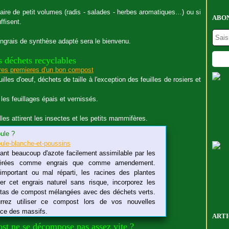
aire de petit volumes (radis - salades - herbes aromatiques…) ou si
ABON
ffisent.
ngrais de synthèse adapté sera le bienvenu.
s déchets recyclables
les d'oeuf, déchets de taille à l'exception des feuilles de rosiers et
es feuillages épais et vernissés.
es attirent les insectes et les petits mammifères.
ule ?
ant beaucoup d'azote facilement assimilable par les
idérées comme engrais que comme amendement.
 important ou mal réparti, les racines des plantes
ser cet engrais naturel sans risque, incorporez les
le tas de compost mélangées avec des déchets verts.
rez utiliser ce compost lors de vos nouvelles
face des massifs.
ARTI
ost ne se décompose pas assez vite ?