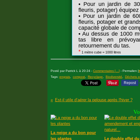
• Pour un jardin de 
fleuris, potager) équipe
• Pour un jardin de 6
fleuris, potager et gran
capacité globale de comp
• Au dessus de 1000 m
tas libre en prévoyan
retournement du tas.
*
1 mètre cube = 1000 litres
Posté par Patrick L à 20:24 -
Commentaires [
…
]
- Permalien [
Tags:
engrais
,
compost
,
Recyclage
,
Biodiversité
,
Déchets o
Repost
Est-il utile d’aérer la pelouse après l'hiver ?
Vo
La neige a du bon pour
les plantes
Le double effet du