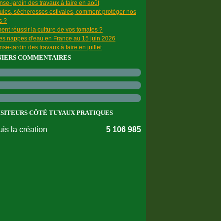
se-jardin des travaux à faire en août
ules, sécheresses estivales, comment protéger nos
s ?
nt réussir la culture de vos tomates ?
des nappes d'eau en France au 15 juin 2026
se-jardin des travaux à faire en juillet
NIERS COMMENTAIRES
ISITEURS CÔTÉ TUYAUX PRATIQUES
is la création
5 106 985