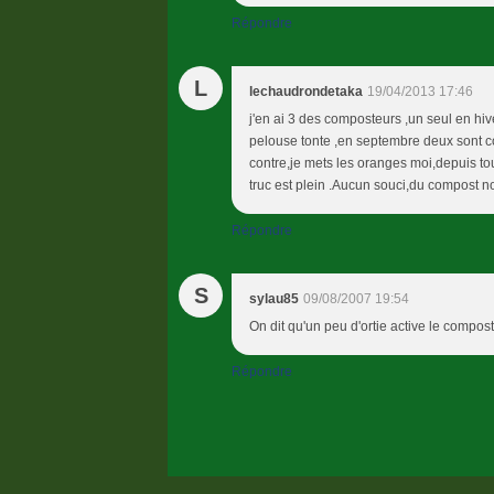
Répondre
L
lechaudrondetaka
19/04/2013 17:46
j'en ai 3 des composteurs ,un seul en hi
pelouse tonte ,en septembre deux sont com
contre,je mets les oranges moi,depuis tou
truc est plein .Aucun souci,du compost n
Répondre
S
sylau85
09/08/2007 19:54
On dit qu'un peu d'ortie active le compost,
Répondre