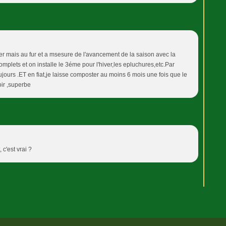
ver mais au fur et a msesure de l'avancement de la saison avec la
plets et on installe le 3éme pour l'hiver,les epluchures,etc.Par
jours .ET en fiat,je laisse composter au moins 6 mois une fois que le
oir ,superbe
 c'est vrai ?