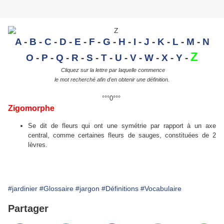
A
-
B
-
C
-
D
-
E
-
F
-
G
-
H
-
I
-
J
-
K
-
L
-
M
-
N
Z
O
-
P
-
Q
-
R
-
S
-
T
-
U
-
V
-
W
-
X
-
Y
-
Cliquez sur la lettre par laquelle commence
le mot recherché afin d'en obtenir une définition.
°°°0°°°
Zigomorphe
Se dit de fleurs qui ont une symétrie par rapport à un axe
central, comme certaines fleurs de sauges, constituées de 2
lèvres.
#jardinier
#Glossaire
#jargon
#Définitions
#Vocabulaire
Partager