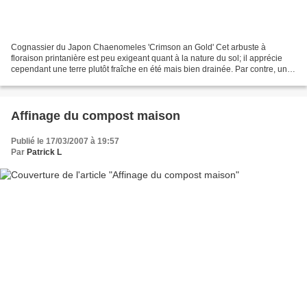
Cognassier du Japon Chaenomeles 'Crimson an Gold' Cet arbuste à
floraison printanière est peu exigeant quant à la nature du sol; il apprécie
cependant une terre plutôt fraîche en été mais bien drainée. Par contre, un
excès de calcaire peut jaunir ses...
Affinage du compost maison
Publié le 17/03/2007 à 19:57
Par
Patrick L