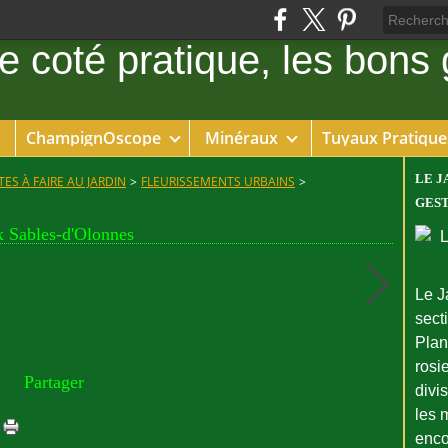
ChampignOscope
Minéraux
Tuyaux Pratique
LE J
ES À FAIRE AU JARDIN
>
FLEURISSEMENTS URBAINS
>
GEST
 Sables-d'Olonnes
Le J
sect
Plant
rosie
Partager
divi
les 
enco