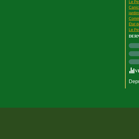
Le Pen
Canic
jardin
Comme
État 
Le Pen
DER
V
Depu
rtail Canalblog
Top articles
Contact
Signaler un abus
C.G.U.
Cookies et do