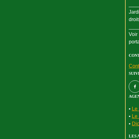
___
Jard
droi
___
Voir 
port
CON
Cont
SUIV
AGEN
•
Le 
•
Le 
•
Dic
LES 