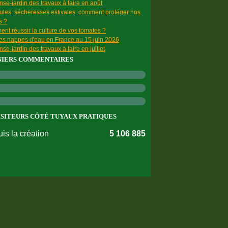
se-jardin des travaux à faire en août
ules, sécheresses estivales, comment protéger nos
s ?
nt réussir la culture de vos tomates ?
des nappes d'eau en France au 15 juin 2026
se-jardin des travaux à faire en juillet
NIERS COMMENTAIRES
ISITEURS CÔTÉ TUYAUX PRATIQUES
is la création
5 106 885
nnées personnelles
Préférences cookies