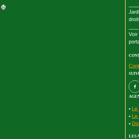
___
Jard
droi
___
Voir 
port
CON
Cont
SUIV
AGEN
•
Le 
•
Le 
•
Dic
LES 