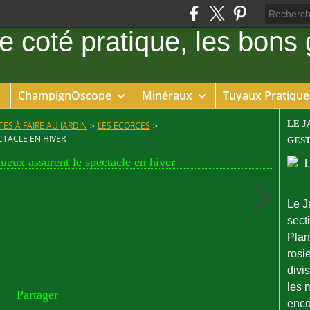
ChampignOscope
Minéraux
Tuyaux Pratique
LE J
ES À FAIRE AU JARDIN
>
LES ECORCES
>
TACLE EN HIVER
GEST
tueux assurent le spectacle en hiver
Le J
sect
Plant
rosie
divi
les 
Partager
enco