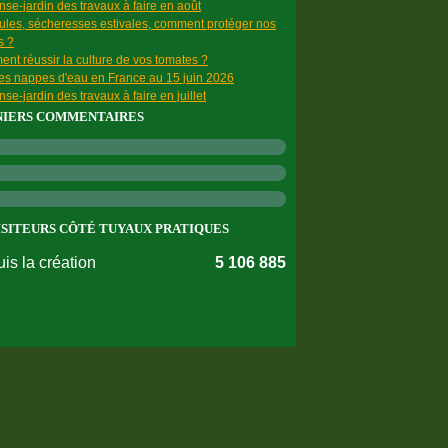
se-jardin des travaux à faire en août
ules, sécheresses estivales, comment protéger nos
s ?
nt réussir la culture de vos tomates ?
des nappes d'eau en France au 15 juin 2026
se-jardin des travaux à faire en juillet
NIERS COMMENTAIRES
ISITEURS CÔTÉ TUYAUX PRATIQUES
is la création
5 106 885
nnées personnelles
Préférences cookies