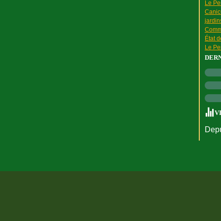
Le Pen
Canic
jardin
Comme
État 
Le Pen
DER
V
Depu
rtail Canalblog
Top articles
Contact
Signaler un abus
C.G.U.
Cookies et do