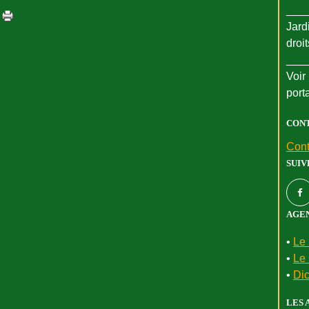
___
Jard
droi
___
Voir 
port
CON
Cont
SUIV
AGEN
•
Le 
•
Le 
•
Dic
LES 