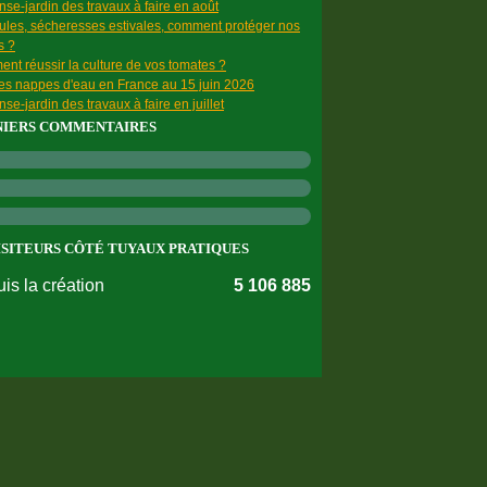
se-jardin des travaux à faire en août
ules, sécheresses estivales, comment protéger nos
s ?
nt réussir la culture de vos tomates ?
des nappes d'eau en France au 15 juin 2026
se-jardin des travaux à faire en juillet
NIERS COMMENTAIRES
ISITEURS CÔTÉ TUYAUX PRATIQUES
is la création
5 106 885
nnées personnelles
Préférences cookies