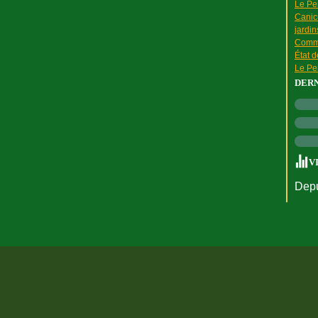
Le Pen
Canic
jardin
Comme
État 
Le Pen
DER
V
Depu
rtail Canalblog
Top articles
Contact
Signaler un abus
C.G.U.
Cookies et do