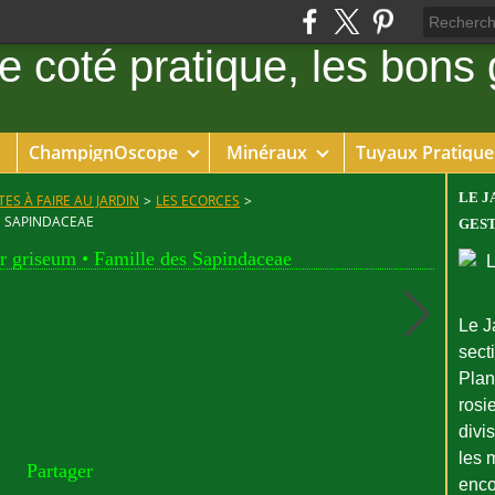
ChampignOscope
Minéraux
Tuyaux Pratique
LE J
ES À FAIRE AU JARDIN
>
LES ECORCES
>
S SAPINDACEAE
GEST
er griseum • Famille des Sapindaceae
Le J
sect
Plant
rosie
divi
les 
Partager
enco