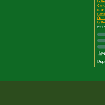
Le Pen
Canic
jardin
Comme
État 
Le Pen
DER
V
Depu
rtail Canalblog
Top articles
Contact
Signaler un abus
C.G.U.
Cookies et do