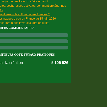
se-jardin des travaux à faire en août
ules, sécheresses estivales, comment protéger nos
s ?
nt réussir la culture de vos tomates ?
des nappes d'eau en France au 15 juin 2026
se-jardin des travaux à faire en juillet
NIERS COMMENTAIRES
ISITEURS CÔTÉ TUYAUX PRATIQUES
is la création
5 106 626
nnées personnelles
Préférences cookies