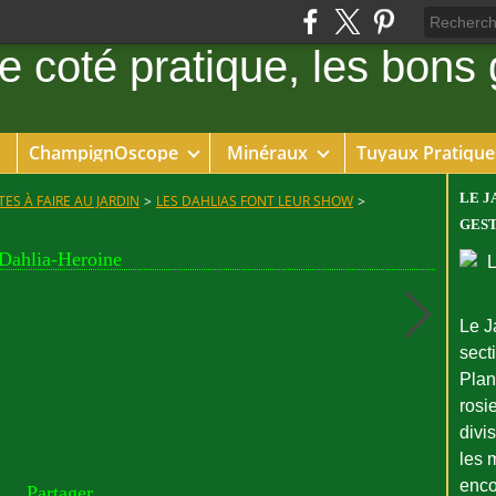
ChampignOscope
Minéraux
Tuyaux Pratique
LE J
ES À FAIRE AU JARDIN
>
LES DAHLIAS FONT LEUR SHOW
>
GEST
Dahlia-Heroine
Le J
sect
Plant
rosie
divi
les 
enco
Partager