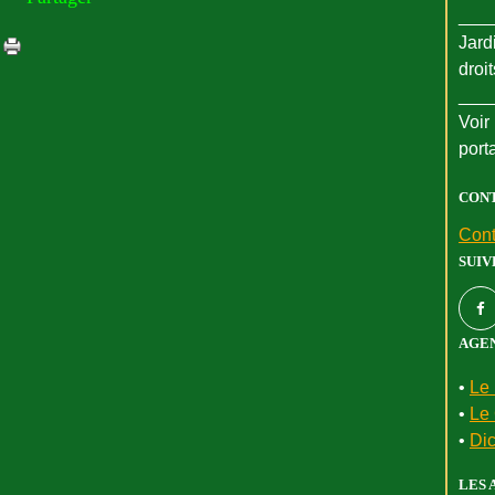
___
Jard
droi
___
Voir 
port
CON
Cont
SUIV
AGEN
•
Le 
•
Le 
•
Dic
LES 