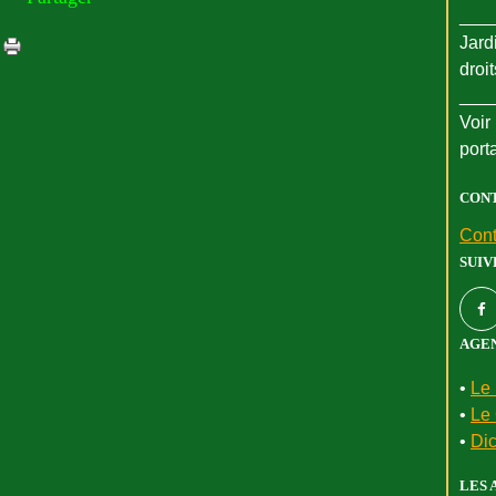
___
Jard
droi
___
Voir 
port
CON
Cont
SUIV
AGEN
•
Le 
•
Le 
•
Dic
LES 