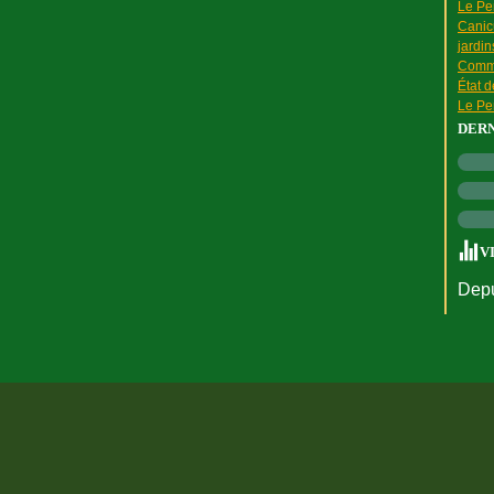
Le Pen
Canic
jardin
Comme
État 
Le Pen
DER
V
Depu
rtail Canalblog
Top articles
Contact
Signaler un abus
C.G.U.
Cookies et do