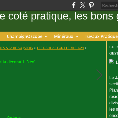
ChampignOscope
Minéraux
Tuyaux Pratique
LE J
ES À FAIRE AU JARDIN
>
LES DAHLIAS FONT LEUR SHOW
>
GEST
lia décoratif 'Néo'
Le J
sect
Plant
rosie
divi
les 
enco
Partager