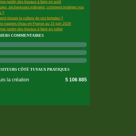
se-jardin des travaux à faire en août
ules, sécheresses estivales, comment protéger nos
s ?
nt réussir la culture de vos tomates ?
des nappes d'eau en France au 15 juin 2026
se-jardin des travaux à faire en juillet
NIERS COMMENTAIRES
ISITEURS CÔTÉ TUYAUX PRATIQUES
is la création
5 106 885
nnées personnelles
Préférences cookies