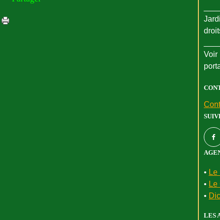
___
Jard
droi
___
Voir 
port
CON
Cont
SUIV
AGEN
•
Le 
•
Le 
•
Dic
LES 