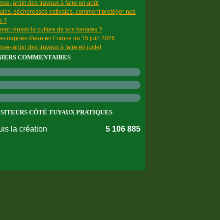
se-jardin des travaux à faire en août
ules, sécheresses estivales, comment protéger nos
s ?
nt réussir la culture de vos tomates ?
des nappes d'eau en France au 15 juin 2026
se-jardin des travaux à faire en juillet
NIERS COMMENTAIRES
ISITEURS CÔTÉ TUYAUX PRATIQUES
is la création
5 106 885
nnées personnelles
Préférences cookies