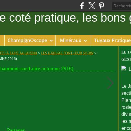
ChampignOscope
Minéraux
Tuyaux Pratique
LE J
ES À FAIRE AU JARDIN
>
LES DAHLIAS FONT LEUR SHOW
>
MNE 2916)
GEST
Chaumont-sur-Loire automne 2916)
Le J
sect
Plant
rosie
divi
les 
enco
Partager