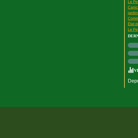
Le Pen
Canic
jardin
Comme
État 
Le Pen
DER
V
Depu
rtail Canalblog
Top articles
Contact
Signaler un abus
C.G.U.
Cookies et do