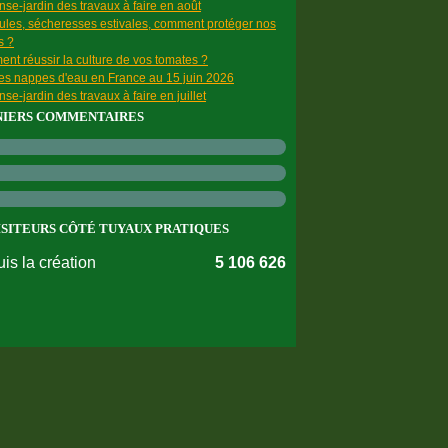
se-jardin des travaux à faire en août
ules, sécheresses estivales, comment protéger nos
s ?
nt réussir la culture de vos tomates ?
des nappes d'eau en France au 15 juin 2026
se-jardin des travaux à faire en juillet
NIERS COMMENTAIRES
ISITEURS CÔTÉ TUYAUX PRATIQUES
is la création
5 106 626
nnées personnelles
Préférences cookies