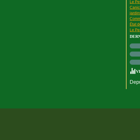
Le Pen
Canic
jardin
Comme
État 
Le Pen
DER
V
Depu
rtail Canalblog
Top articles
Contact
Signaler un abus
C.G.U.
Cookies et do