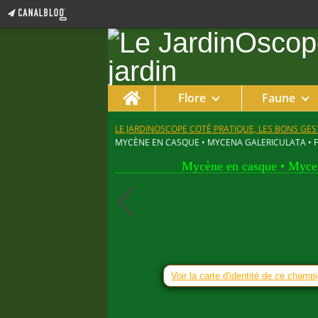
Home
Flore
Faune
LE JARDINOSCOPE COTÉ PRATIQUE, LES BONS GEST
MYCÈNE EN CASQUE • MYCENA GALERICULATA • 
Mycène en casque • Mycen
Voir la carte d'identité de ce champ