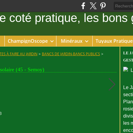
ChampignOscope
Minéraux
Tuyaux Pratique
LE J
ES À FAIRE AU JARDIN
>
BANCS DE JARDIN-BANCS PUBLICS
>
GEST
solaire (45 - Semoy)
Le J
sect
Plant
rosie
3
divi
les 
enco