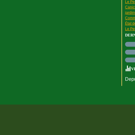
Le Pen
Canic
jardin
Comme
État 
Le Pen
DER
V
Depu
rtail Canalblog
Top articles
Contact
Signaler un abus
C.G.U.
Cookies et do