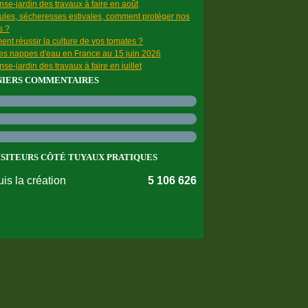
se-jardin des travaux à faire en août
ules, sécheresses estivales, comment protéger nos
s ?
nt réussir la culture de vos tomates ?
des nappes d'eau en France au 15 juin 2026
se-jardin des travaux à faire en juillet
NIERS COMMENTAIRES
ISITEURS CÔTÉ TUYAUX PRATIQUES
is la création
5 106 626
nnées personnelles
Préférences cookies