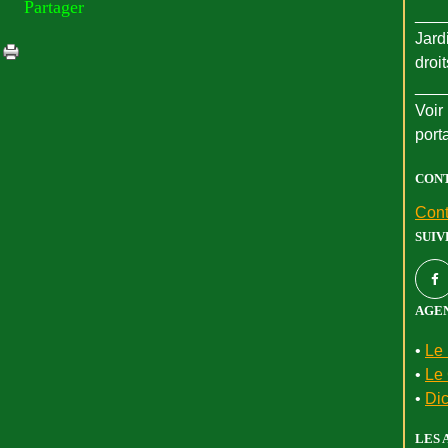
Partager
___
Jard
droi
___
Voir 
port
CON
Cont
SUIV
AGEN
•
Le 
•
Le 
•
Dic
LES 