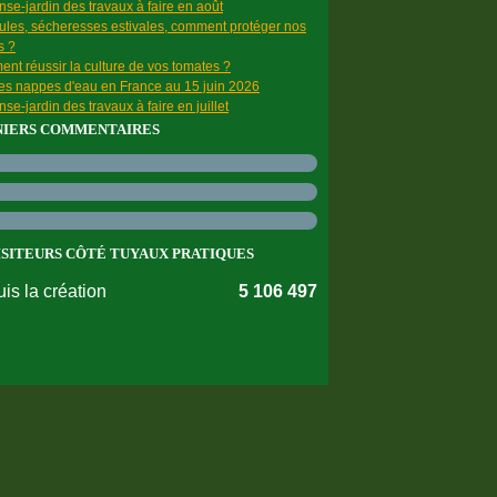
se-jardin des travaux à faire en août
ules, sécheresses estivales, comment protéger nos
s ?
nt réussir la culture de vos tomates ?
des nappes d'eau en France au 15 juin 2026
se-jardin des travaux à faire en juillet
NIERS COMMENTAIRES
ISITEURS CÔTÉ TUYAUX PRATIQUES
is la création
5 106 497
nnées personnelles
Préférences cookies