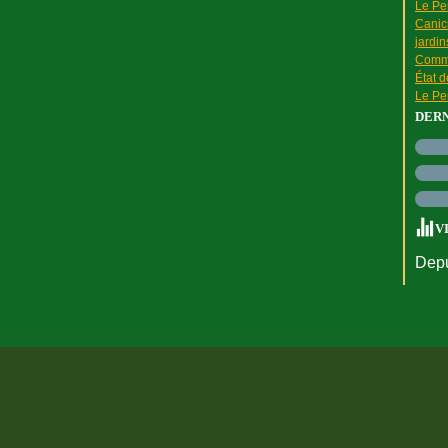
Le Pen
Canic
jardin
Comme
État 
Le Pen
DER
V
Depu
rtail Canalblog
Top articles
Contact
Signaler un abus
C.G.U.
Cookies et do