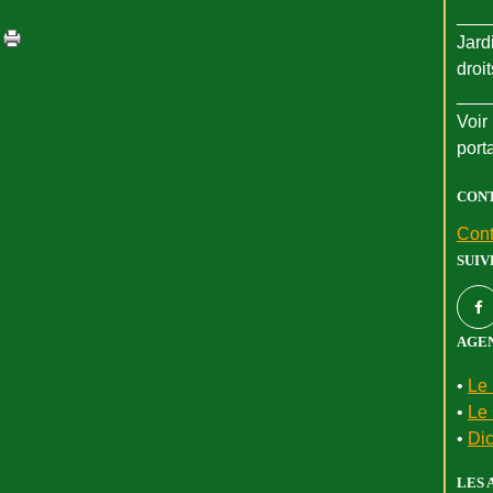
___
Jard
droi
___
Voir 
port
CON
Cont
SUIV
AGEN
•
Le 
•
Le 
•
Dic
LES 