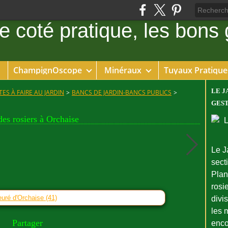
ChampignOscope
Minéraux
Tuyaux Pratique
LE J
ES À FAIRE AU JARDIN
>
BANCS DE JARDIN-BANCS PUBLICS
>
GEST
des rosiers à Orchaise
Le J
sect
Plant
rosie
ieuré d'Orchaise (41)
divi
les 
Partager
enco