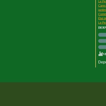
Le Pen
Canic
jardin
Comme
État 
Le Pen
DER
V
Depu
rtail Canalblog
Top articles
Contact
Signaler un abus
C.G.U.
Cookies et do