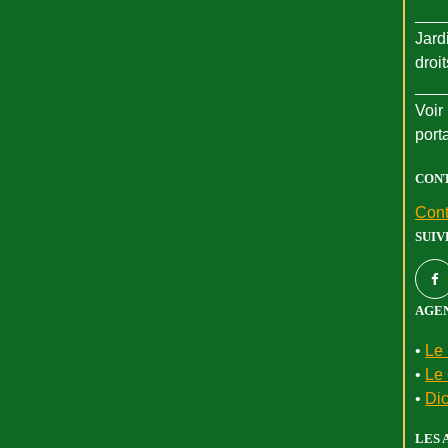
___
Jard
droi
___
Voir 
port
CON
Cont
SUIV
AGEN
•
Le 
•
Le 
•
Dic
LES 