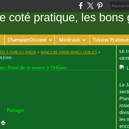
ChampignOscope
Minéraux
Tuyaux Pratique
LE J
ES À FAIRE AU JARDIN
>
BANCS DE JARDIN-BANCS PUBLICS
>
ORLÉANS
GEST
rc floral de la source à Orléans
Le J
sect
Plant
rosie
Partager
divi
les 
enco