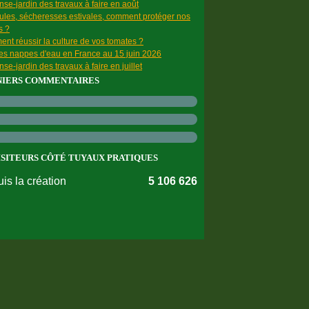
se-jardin des travaux à faire en août
ules, sécheresses estivales, comment protéger nos
s ?
nt réussir la culture de vos tomates ?
des nappes d'eau en France au 15 juin 2026
se-jardin des travaux à faire en juillet
NIERS COMMENTAIRES
ISITEURS CÔTÉ TUYAUX PRATIQUES
is la création
5 106 626
nnées personnelles
Préférences cookies