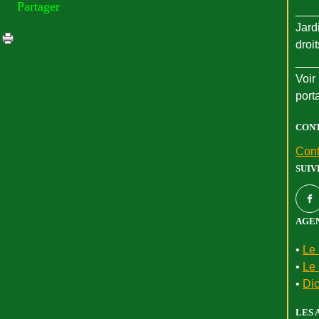
Partager
___
Jard
droi
___
Voir 
port
CON
Cont
SUIV
AGEN
•
Le 
•
Le 
•
Dic
LES 