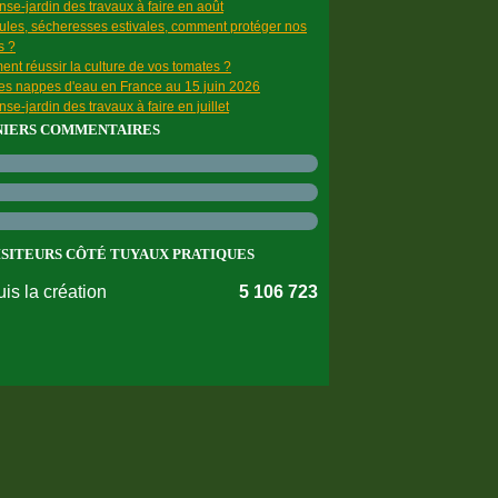
se-jardin des travaux à faire en août
ules, sécheresses estivales, comment protéger nos
s ?
nt réussir la culture de vos tomates ?
des nappes d'eau en France au 15 juin 2026
se-jardin des travaux à faire en juillet
NIERS COMMENTAIRES
ISITEURS CÔTÉ TUYAUX PRATIQUES
is la création
5 106 723
nnées personnelles
Préférences cookies