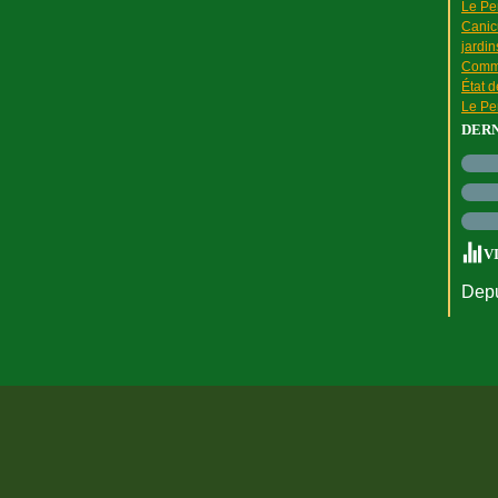
Le Pen
Canic
jardin
Comme
État 
Le Pen
DER
V
Depu
rtail Canalblog
Top articles
Contact
Signaler un abus
C.G.U.
Cookies et do