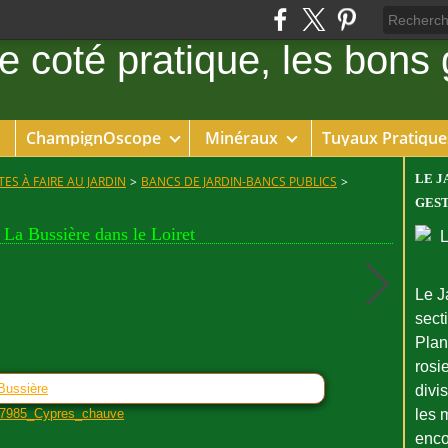
ChampignOscope
Minéraux
Tuyaux Pratique
LE J
ES À FAIRE AU JARDIN
>
BANCS DE JARDIN-BANCS PUBLICS
>
GEST
La Bussière dans le Loiret
Le J
sect
Plant
rosie
 Bussière
divi
les 
enco