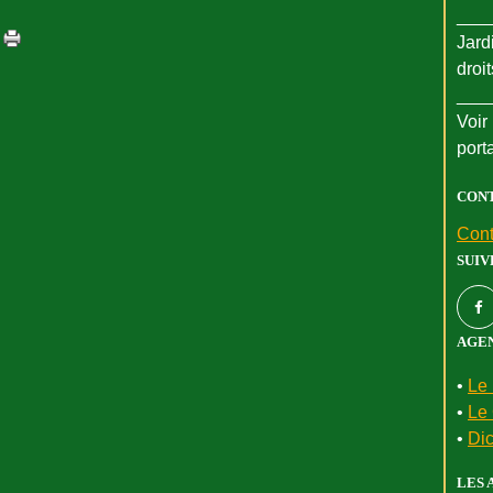
___
Jard
droi
___
Voir 
port
CON
Cont
SUIV
AGEN
•
Le 
•
Le 
•
Dic
LES 