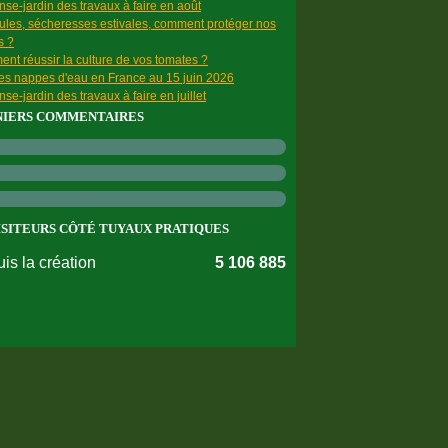
se-jardin des travaux à faire en août
ules, sécheresses estivales, comment protéger nos
s ?
nt réussir la culture de vos tomates ?
des nappes d'eau en France au 15 juin 2026
se-jardin des travaux à faire en juillet
NIERS COMMENTAIRES
ISITEURS CÔTÉ TUYAUX PRATIQUES
is la création
5 106 885
nnées personnelles
Préférences cookies