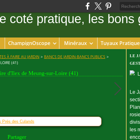
ChampignOscope
Minéraux
Tuyaux Pratique
LE J
ES À FAIRE AU JARDIN
>
BANCS DE JARDIN-BANCS PUBLICS
>
OIRE (41)
GEST
ire d'Ilex de Meung-sur-Loire (41)
Le J
sect
Plant
rosie
es Prés des Culands
divi
les 
Partager
enco