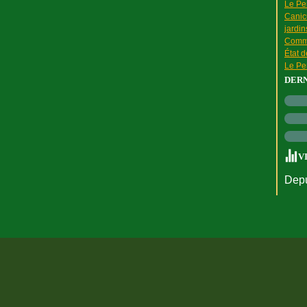
Le Pen
Canic
jardin
Comme
État 
Le Pen
DER
V
Depu
rtail Canalblog
Top articles
Contact
Signaler un abus
C.G.U.
Cookies et do