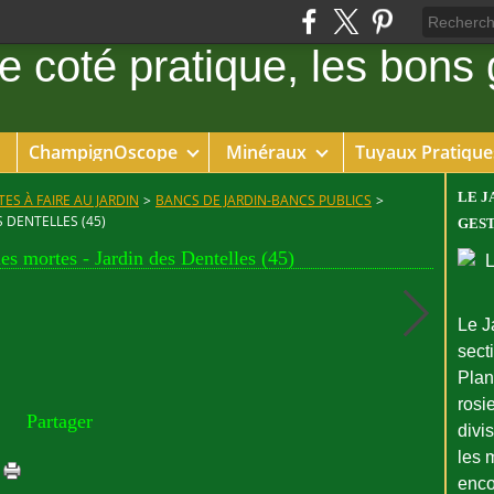
ChampignOscope
Minéraux
Tuyaux Pratique
LE J
ES À FAIRE AU JARDIN
>
BANCS DE JARDIN-BANCS PUBLICS
>
 DENTELLES (45)
GEST
es mortes - Jardin des Dentelles (45)
Le J
sect
Plant
rosie
Partager
divi
les 
enco