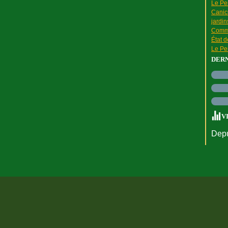
Le Pen
Canic
jardin
Comme
État 
Le Pen
DER
V
Depu
rtail Canalblog
Top articles
Contact
Signaler un abus
C.G.U.
Cookies et do