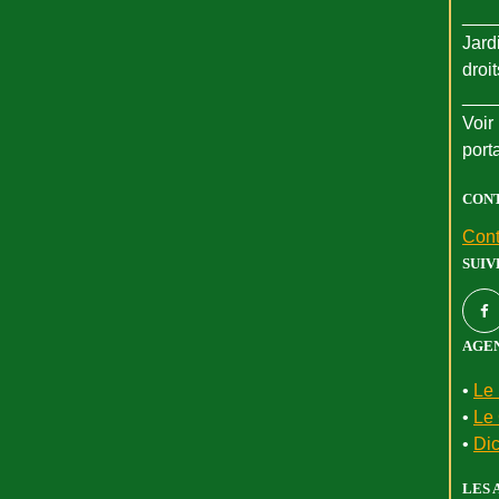
___
Jard
droi
___
Voir 
port
CON
Cont
SUIV
AGEN
•
Le 
•
Le 
•
Dic
LES 