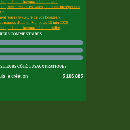
se-jardin des travaux à faire en août
ules, sécheresses estivales, comment protéger nos
s ?
nt réussir la culture de vos tomates ?
des nappes d'eau en France au 15 juin 2026
se-jardin des travaux à faire en juillet
NIERS COMMENTAIRES
ISITEURS CÔTÉ TUYAUX PRATIQUES
is la création
5 106 885
nnées personnelles
Préférences cookies