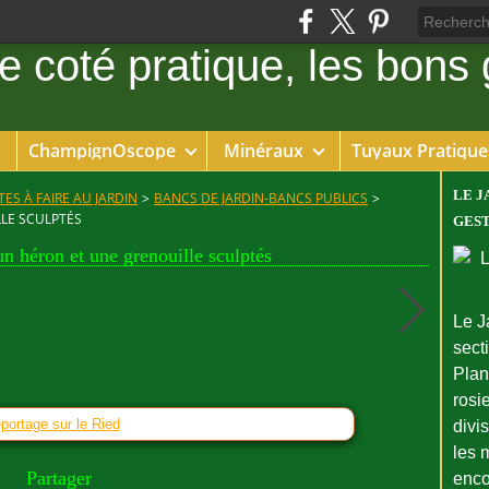
ChampignOscope
Minéraux
Tuyaux Pratique
LE J
ES À FAIRE AU JARDIN
>
BANCS DE JARDIN-BANCS PUBLICS
>
LE SCULPTÉS
GEST
n héron et une grenouille sculptés
Le J
sect
Plant
rosie
eportage sur le Ried
divi
les 
Partager
enco