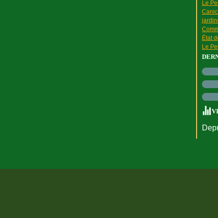
Le Pen
Canic
jardin
Comme
État 
Le Pen
DER
V
Depu
rtail Canalblog
Top articles
Contact
Signaler un abus
C.G.U.
Cookies et do