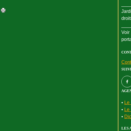
___
Jard
droi
___
Voir 
port
CON
Cont
SUIV
AGEN
•
Le 
•
Le 
•
Dic
LES 