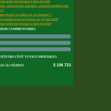
se-jardin des travaux à faire en août
ules, sécheresses estivales, comment protéger nos
s ?
nt réussir la culture de vos tomates ?
des nappes d'eau en France au 15 juin 2026
se-jardin des travaux à faire en juillet
NIERS COMMENTAIRES
ISITEURS CÔTÉ TUYAUX PRATIQUES
is la création
5 106 723
nnées personnelles
Préférences cookies