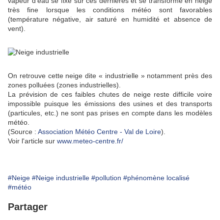
vapeur d’eau se fixe sur ces dernières et se transforme en neige
très fine lorsque les conditions météo sont favorables
(température négative, air saturé en humidité et absence de
vent).
On retrouve cette neige dite « industrielle » notamment près des
zones polluées (zones industrielles).
La prévision de ces faibles chutes de neige reste difficile voire
impossible puisque les émissions des usines et des transports
(particules, etc.) ne sont pas prises en compte dans les modèles
météo.
(Source :
Association Météo Centre - Val de Loire
).
Voir l'article sur
www.meteo-centre.fr/
#Neige
#Neige industrielle
#pollution
#phénomène localisé
#météo
Partager