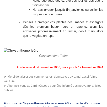
Notez que vous devrez ôter ces feuilles dès que le
froid est fini.
Ne pas arroser jusqu'à fin janvier et surveiller les
risques de pourritures.
Pensez à protéger vos plantes des limaces et escargots
dès les premiers beaux jours et reprenez alors les
arrosages progressivement fin février, début mars alors
que
la végétation repart.
Chrysanthème 'Isère'
Article initial du 4 novembre 2006, mis à jour le 12 Novembre 2024
➤
Merci de laisser vos commentaires, donnez vos avis, moi aussi j'aime
vous lire !
➤ Abonnez-vous au JardinOscope pour être informé des nouveaux articles
publiés
#bouturer
#Chrysanthème
#Asteraceae
#Marguerite d'automne