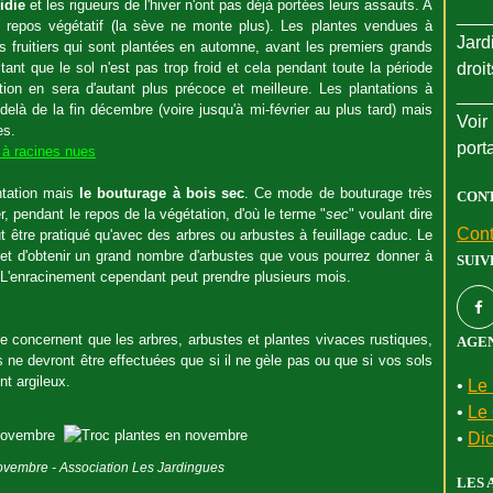
idie
et les rigueurs de l'hiver n'ont pas déjà portées leurs assauts. A
___
en repos végétatif (la sève ne monte plus). Les plantes vendues à
Jard
s fruitiers qui sont plantées en automne, avant les premiers grands
droi
tant que le sol n'est pas trop froid et cela pendant toute la période
tion en sera d'autant plus précoce et meilleure. Les plantations à
___
elà de la fin décembre (voire jusqu'à mi-février au plus tard) mais
Voir 
es.
port
s à racines nues
ntation mais
le bouturage à bois sec
. Ce mode de bouturage très
CON
, pendant le repos de la végétation, d'où le terme "
sec
" voulant dire
Cont
t être pratiqué qu'avec des arbres ou arbustes à feuillage caduc. Le
et d'obtenir un grand nombre d'arbustes que vous pourrez donner à
SUIV
. L'enracinement cependant peut prendre plusieurs mois.
ne concernent que les arbres, arbustes et plantes vivaces rustiques,
AGEN
ons ne devront être effectuées que si il ne gèle pas ou que si vos sols
nt argileux.
•
Le 
•
Le 
•
Dic
ovembre - Association Les Jardingues
LES 