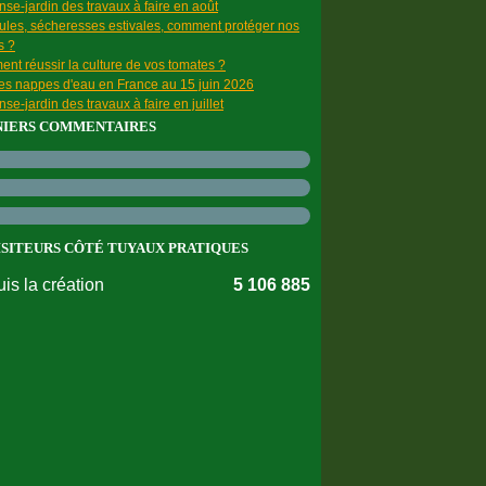
se-jardin des travaux à faire en août
ules, sécheresses estivales, comment protéger nos
s ?
nt réussir la culture de vos tomates ?
des nappes d'eau en France au 15 juin 2026
se-jardin des travaux à faire en juillet
NIERS COMMENTAIRES
ISITEURS CÔTÉ TUYAUX PRATIQUES
is la création
5 106 885