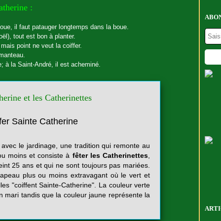
atherine :
ABON
moue, il faut patauger longtemps dans la boue.
ël), tout est bon à planter.
 mais point ne veut la coiffer.
 manteau.
e; à la Saint-André, il est acheminé.
erine et les Catherinettes
avec le jardinage, une tradition qui remonte au
u moins et consiste à
fêter les Catherinettes
,
int 25 ans et qui ne sont toujours pas mariées.
chapeau plus ou moins extravagant où le vert et
les "coiffent Sainte-Catherine". La couleur verte
n mari tandis que la couleur jaune représente la
.
ARTI