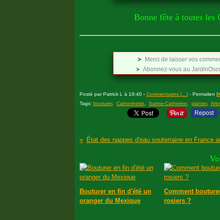
Bonne fête à toutes les 
➤
Merci de laisser vos comment
➤ Abonnez-vous au JardinOscop
Posté par Patrick L à 19:40 -
Commentaires [
…
]
- Permalien [
Tags:
bouturer
,
Catherinette
,
Sainte-Catherine
,
planter
,
Arb
Repost
Vo
Bouturer en fin d'été un
Comment bouturer
oranger du Mexique
rosiers ?