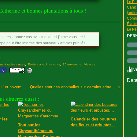
Le Pen
Canic
Catherine et bonnes plantations à tous !
jardin
Comme
État 
Le Pen
DER
aires, donnez vos avis, moi aussi j'aime vous lire !
e pour être informé des nouveaux articles publiés
#
]
res à racines nues
,
Rosiers à racines nues
,
25 novembre
,
Vivaces
V
0
Depu
État des nappes d'eau souterraine en France au 1er novembre
Quelles sont ces anomalies sur certains arbres ?
us aimerez aussi :
 les
Calendrier des boutures
Tout sur les
des fleurs et arbustes....
Chrysanthèmes ou
Marguerites d'automne