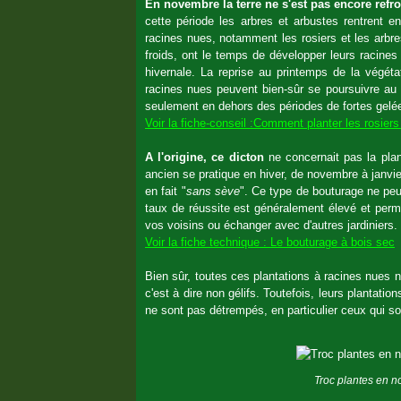
En novembre la terre ne s'est pas encore refro
cette période les arbres et arbustes rentrent 
racines nues, notamment les rosiers et les arbre
froids, ont le temps de développer leurs racines 
hivernale. La reprise au printemps de la végéta
racines nues peuvent bien-sûr se poursuivre au d
seulement en dehors des périodes de fortes gelé
Voir la fiche-conseil :Comment planter les rosier
A l'origine, ce dicton
ne concernait pas la pla
ancien se pratique en hiver, de novembre à janvier
en fait "
sans sève
". Ce type de bouturage ne peu
taux de réussite est généralement élevé et perm
vos voisins ou échanger avec d'autres jardiniers
Voir la fiche technique : Le bouturage à bois sec
Bien sûr, toutes ces plantations à racines nues 
c'est à dire non gélifs. Toutefois, leurs plantati
ne sont pas détrempés, en particulier ceux qui so
Troc plantes en n