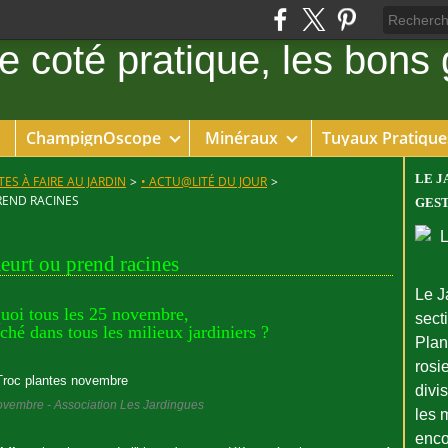
ChampignOscope
Minéraux
Tuyaux Pratique
LE J
ES À FAIRE AU JARDIN
>
• ACTU@LITÉ DU JOUR
>
REND RACINES
GEST
meurt ou prend racines
Le J
uoi tous les 25 novembre,
sect
âché dans tous les milieux jardiniers ?
Plant
rosie
divi
ovembre - Association Les Jardingues
les 
enco